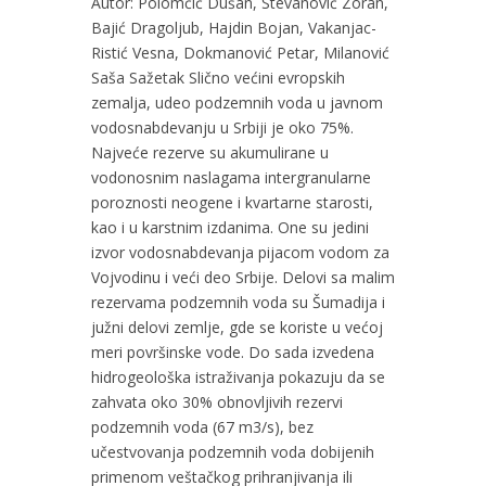
Autor: Polomčić Dušan, Stevanović Zoran,
Bajić Dragoljub, Hajdin Bojan, Vakanjac-
Ristić Vesna, Dokmanović Petar, Milanović
Saša Sažetak Slično većini evropskih
zemalja, udeo podzemnih voda u javnom
vodosnabdevanju u Srbiji je oko 75%.
Najveće rezerve su akumulirane u
vodonosnim naslagama intergranularne
poroznosti neogene i kvartarne starosti,
kao i u karstnim izdanima. One su jedini
izvor vodosnabdevanja pijacom vodom za
Vojvodinu i veći deo Srbije. Delovi sa malim
rezervama podzemnih voda su Šumadija i
južni delovi zemlje, gde se koriste u većoj
meri površinske vode. Do sada izvedena
hidrogeološka istraživanja pokazuju da se
zahvata oko 30% obnovljivih rezervi
podzemnih voda (67 m3/s), bez
učestvovanja podzemnih voda dobijenih
primenom veštačkog prihranjivanja ili