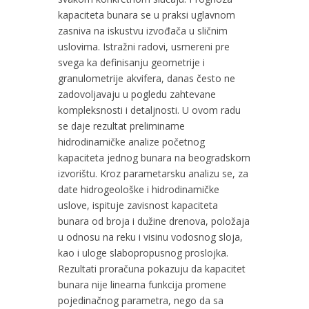
kapaciteta bunara se u praksi uglavnom
zasniva na iskustvu izvođača u sličnim
uslovima. Istražni radovi, usmereni pre
svega ka definisanju geometrije i
granulometrije akvifera, danas često ne
zadovoljavaju u pogledu zahtevane
kompleksnosti i detaljnosti. U ovom radu
se daje rezultat preliminarne
hidrodinamičke analize početnog
kapaciteta jednog bunara na beogradskom
izvorištu. Kroz parametarsku analizu se, za
date hidrogeološke i hidrodinamičke
uslove, ispituje zavisnost kapaciteta
bunara od broja i dužine drenova, položaja
u odnosu na reku i visinu vodosnog sloja,
kao i uloge slabopropusnog proslojka.
Rezultati proračuna pokazuju da kapacitet
bunara nije linearna funkcija promene
pojedinačnog parametra, nego da sa