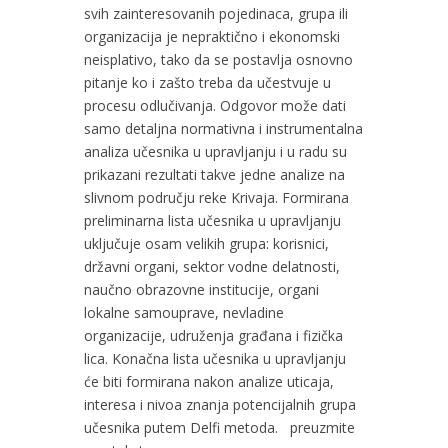
svih zainteresovanih pojedinaca, grupa ili
organizacija je nepraktično i ekonomski
neisplativo, tako da se postavlja osnovno
pitanje ko i zašto treba da učestvuje u
procesu odlučivanja. Odgovor može dati
samo detaljna normativna i instrumentalna
analiza učesnika u upravljanju i u radu su
prikazani rezultati takve jedne analize na
slivnom području reke Krivaja. Formirana
preliminarna lista učesnika u upravljanju
uključuje osam velikih grupa: korisnici,
državni organi, sektor vodne delatnosti,
naučno obrazovne institucije, organi
lokalne samouprave, nevladine
organizacije, udruženja građana i fizička
lica. Konačna lista učesnika u upravljanju
će biti formirana nakon analize uticaja,
interesa i nivoa znanja potencijalnih grupa
učesnika putem Delfi metoda. preuzmite