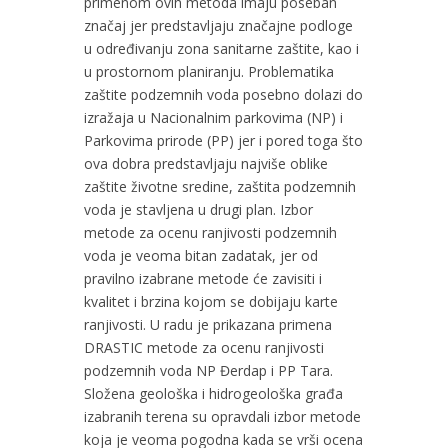
primenom ovih metoda imaju poseban
značaj jer predstavljaju značajne podloge
u određivanju zona sanitarne zaštite, kao i
u prostornom planiranju. Problematika
zaštite podzemnih voda posebno dolazi do
izražaja u Nacionalnim parkovima (NP) i
Parkovima prirode (PP) jer i pored toga što
ova dobra predstavljaju najviše oblike
zaštite životne sredine, zaštita podzemnih
voda je stavljena u drugi plan. Izbor
metode za ocenu ranjivosti podzemnih
voda je veoma bitan zadatak, jer od
pravilno izabrane metode će zavisiti i
kvalitet i brzina kojom se dobijaju karte
ranjivosti. U radu je prikazana primena
DRASTIC metode za ocenu ranjivosti
podzemnih voda NP Đerdap i PP Tara.
Složena geološka i hidrogeološka građa
izabranih terena su opravdali izbor metode
koja je veoma pogodna kada se vrši ocena