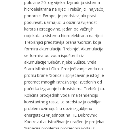
polovine 20.-og vijeka. Izgradnja sistema
hidroelektrana na rijeci Trebišnjici, najvećoj
ponornici Evrope, je predstavljala pravi
poduhvat, uzimajući u obzir razvijenost
karsta Hercegovine. Jedan od važnijih
objekata u sistemu hidroelektrana na rijeci
Trebišnjici predstavlja brana ‘Gorica’, koja
formira akumulaciju ‘Trebinje’. Akumulacija
se formira od voda ispuštenih iz
akumulacije ‘Bileća’, rijeke Sušice, vrela
Stara Mlinica i Oko. Procjeđivanje voda na
profilu brane ‘Gorica’ i sprječavanje istog je
predmet mnogih istraživanja izvedenih od
početka izgradnje hidrosistema Trebišnjica.
Količina procjednih voda ima tendenciju
konstantnog rasta, te predstavlja ozbiljan
problem uzimajući u obzir izgubljenu
energetsku vrijednost na HE Dubrovnik.
Kao rezultat istraživanje urađen je projekat
‘Sanacija problema procjednih voda iz