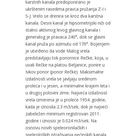
karstnih kanala predisponirano je
ukrštenim rasedima pravca pružanja Z-I i
S-J. Vrelo se drenira se kroz dva karstna
kanala. Desni kanal je hipsometrijski niži od
stalno aktivnog levog glavnog kanala i
generalog je pravaca 240°, dok se glavni
kanal pruža po azimutu od 170°. Bojenjem
je utvrđeno da vode Malog vrela
predstavljaju tok ponornice Rečke, koja, u
uvali Rečke na platou Beljanice, ponire u
Ivkov ponor (ponor Rečke). Maksimalne
izdašnosti vrela se javljaju sredinom
proleća i u jesen, a minimalne krajem leta i
u drugoj polovini zime. Najveća izdašnost
vrela izmerena je u proleće 1954. godine,
kada je iznosila 2.3 m3/sek, dok je najveći
zabeležen minimum registrovan 2011.
godine i iznosio je 0.024 m3/sek. Na
osnovu novih speleoronilačkih i
speleoloških istraživanja pećinskih kanala