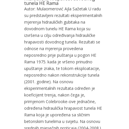
tunela HE Rama
Autor: Mulaomerović Ajla Sažetak U radu
su predstavljeni rezultati eksperimentalnih
mjerenja hidrauličkih gubitaka na
dovodnom tunelu HE Rama koja su
izvršena u cilju određivanja hidrauličke
hrapavosti dovodnog tunela. Rezultati se
odnose na mjerenja provedena
neposredno prije puštanja u pogon HE
Rama 1975. kada je vršeno prinudno
upuštanje zraka, te tokom eksploatacije,
neposredno nakon rekonstrukcije tunela
(2001. godine). Na osnovu
eksperimentalnih rezultata određen je
koeficijent trenja, nakon čega je,
primjenom Colebrooke-ove jednačine,
određena hidraulička hrapavost tunela HE
Rama koja je upoređena sa sličnim
betonskim tunelima u svijetu. Na osnovu
srednjih mjesečnih proticaja (2004-2008.)