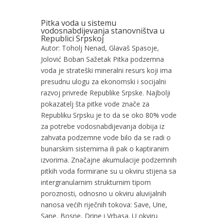
Pitka voda u sistemu
vodosnabdijevanja stanovništva u
Republici Srpskoj
Autor: Toholj Nenad, Glavaš Spasoje,
Jolović Boban Sažetak Pitka podzemna
voda je strateški mineralni resurs koji ima
presudnu ulogu za ekonomski i socijalni
razvoj privrede Republike Srpske. Najbolji
pokazatelj šta pitke vode znače za
Republiku Srpsku je to da se oko 80% vode
za potrebe vodosnabdijevanja dobija iz
zahvata podzemne vode bilo da se radi o
bunarskim sistemima ili pak o kaptiranim
izvorima. Značajne akumulacije podzemnih
pitkih voda formirane su u okviru stijena sa
intergranularnim strukturnim tipom
poroznosti, odnosno u okviru aluvijalnih
nanosa većih riječnih tokova: Save, Une,
Sane, Bosne, Drine i Vrbasa. U okviru