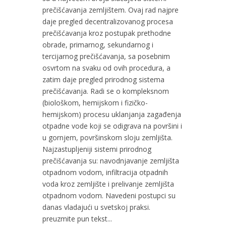
prečišćavanja zemljištem. Ovaj rad najpre
daje pregled decentralizovanog procesa
prečišćavanja kroz postupak prethodne
obrade, primarnog, sekundarnog i
tercijarnog prečišćavanja, sa posebnim
osvrtom na svaku od ovih procedura, a
zatim daje pregled prirodnog sistema
prečišćavanja. Radi se o kompleksnom
(biološkom, hemijskom i fizičko-
hemijskom) procesu uklanjanja zagađenja
otpadne vode koji se odigrava na površini i
u gornjem, površinskom sloju zemljišta.
Najzastupljeniji sistemi prirodnog
prečišćavanja su: navodnjavanje zemljišta
otpadnom vodom, infiltracija otpadnih
voda kroz zemljište i prelivanje zemljišta
otpadnom vodom. Navedeni postupci su
danas vladajući u svetskoj praksi.
preuzmite pun tekst...