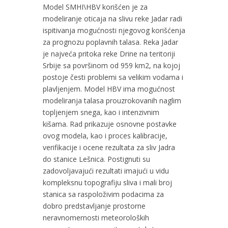
Model SMHI\HBV korišćen je za
modeliranje oticaja na slivu reke Jadar radi
ispitivanja mogućnosti njegovog korišćenja
za prognozu poplavnih talasa. Reka Jadar
je najveća pritoka reke Drine na teritoriji
Srbije sa površinom od 959 km2, na kojoj
postoje česti problemi sa velikim vodama i
plavljenjem. Model HBV ima mogućnost
modeliranja talasa prouzrokovanih naglim
topljenjem snega, kao i intenzivnim
kišama. Rad prikazuje osnovne postavke
ovog modela, kao i proces kalibracije,
verifikacije i ocene rezultata za sliv Jadra
do stanice Lešnica. Postignuti su
zadovoljavajući rezultati imajući u vidu
kompleksnu topografiju sliva i mali broj
stanica sa raspoloživim podacima za
dobro predstavljanje prostorne
neravnomernosti meteoroloških