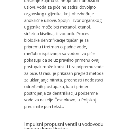
bakterije kojima su neophodni anoksični
uslovi. Voda za piće ne sadrži dovoljno
organskog ugljenika, koji obezbeđuje
anoksične uslove. Spoljni izvor organskog
ugljenika može biti metanol, etanol,
sirćetna kiselina, ili vodonik. Proces
biološke denitrifikacije tipičan je za
pripremu i tretman otpadne vode,
međutim ispitivanja sa vodom za piće
pokazuju da se uz pravilno primenu ovaj
postupak može koristiti i za pripremu vode
za piće. U radu je prikazan pregled metoda
za uklanjanje nitrata, prednosti i nedostaci
određenih postupaka, kao i primer
postrojenja za denitrifikaciju podzemne
vode za naselje Česnokovo, u Poljskoj.
preuzmite pun tekst...
Impulsni propusni ventil u vodovodu
jednog domaćinstva