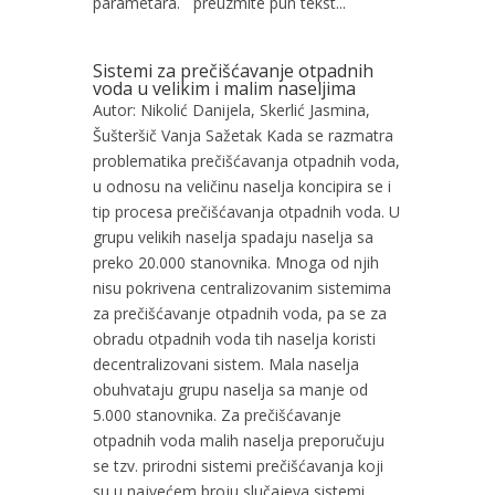
parametara. preuzmite pun tekst...
Sistemi za prečišćavanje otpadnih
voda u velikim i malim naseljima
Autor: Nikolić Danijela, Skerlić Jasmina,
Šušteršič Vanja Sažetak Kada se razmatra
problematika prečišćavanja otpadnih voda,
u odnosu na veličinu naselja koncipira se i
tip procesa prečišćavanja otpadnih voda. U
grupu velikih naselja spadaju naselja sa
preko 20.000 stanovnika. Mnoga od njih
nisu pokrivena centralizovanim sistemima
za prečišćavanje otpadnih voda, pa se za
obradu otpadnih voda tih naselja koristi
decentralizovani sistem. Mala naselja
obuhvataju grupu naselja sa manje od
5.000 stanovnika. Za prečišćavanje
otpadnih voda malih naselja preporučuju
se tzv. prirodni sistemi prečišćavanja koji
su u najvećem broju slučajeva sistemi