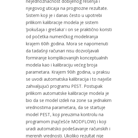
nejednoznačnost dobijenog rešenja i
njegovog uticaja na prognozne rezultate.
Sistem koji je i danas često u upotrebi
prilikom kalibracije modela je sistem
‘pokušaja i grešaka’ i on se praktično koristi
od početka numeričkog modeliranja
krajem 60ih godina. Mora se napomenuti
da tadašnji računari nisu dozvoljavali
formiranje komplikovanijih konceptualnih
modela kao i kalibraciju većeg broja
parametara. Krajem 90ih godina, u praksu
se uvodi automatska kalibracija i to najviše
zahvaljujući programu PEST. Postupak
prilikom automatske kalibracije modela je
bio da se model izdeli na zone sa jednakim
vrednostima parametara, da se startuje
model PEST, koji preuzima kontrolu na
programom (najčešće MODFLOW) i koji
uradi automatsko podešavanje računskih i
merenih vrednosti. Ukoliko rezultat nije