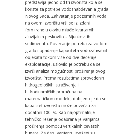
predstavlja jedno od tri izvorišta koja se
koriste za potrebe vodosnabdevanja grada
Novog Sada. Zahvatanje podzemnih voda
na ovom izvorištu vrši se iz izdani
formirane u okviru mlađe kvartarnih
aluvijalnih peskovito – šljunkovitih
sedimenata. Povećanje potreba za vodom
grada i opadanje kapaciteta vodozahvatnih
objekata tokom više od dve decenije
eksploatacije, uslovilo je potrebu da se
izvrši analiza mogućnosti proširenja ovog
izvorišta. Prema rezultatima sprovedenih
hidrogeoloških istraživanja i
hidrodinamičkih proračuna na
matematičkom modelu, dobijeno je da se
kapacitet izvorišta može povećati za
dodatnih 100 l/s. Kao najoptimalnije
tehničko rešenje odabrana je varijanta
proširenja pomoću vertikalnih cevastih
bunara. Za datu varijantu izvršeni su