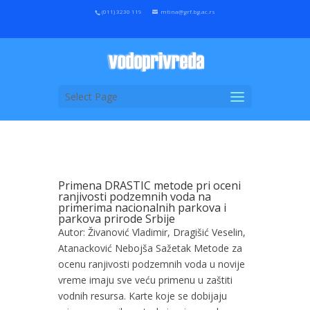
(011) 3230 119
mtina@grf.bg.ac.rs
Select Page
Primena DRASTIC metode pri oceni
ranjivosti podzemnih voda na
primerima nacionalnih parkova i
parkova prirode Srbije
Autor: Živanović Vladimir, Dragišić Veselin,
Atanacković Nebojša Sažetak Metode za
ocenu ranjivosti podzemnih voda u novije
vreme imaju sve veću primenu u zaštiti
vodnih resursa. Karte koje se dobijaju