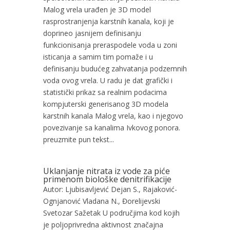
Malog vrela urađen je 3D model
rasprostranjenja karstnih kanala, koji je
doprineo jasnijem definisanju
funkcionisanja preraspodele voda u zoni
isticanja a samim tim pomaže i u
definisanju budućeg zahvatanja podzemnih
voda ovog vrela. U radu je dat grafički i
statistički prikaz sa realnim podacima
kompjuterski generisanog 3D modela
karstnih kanala Malog vrela, kao i njegovo
povezivanje sa kanalima Ivkovog ponora.
preuzmite pun tekst...
Uklanjanje nitrata iz vode za piće
primenom biološke denitrifikacije
Autor: Ljubisavljević Dejan S., Rajaković-
Ognjanović Vladana N., Đorelijevski
Svetozar Sažetak U područjima kod kojih
je poljoprivredna aktivnost značajna