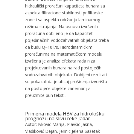
hidraulički proračuni kapaciteta bunara sa
aspekta filtracione stabilnosti prifiltarske
zone i sa aspekta održanja laminarnog
režima strujanja. Na osnovu izvršenih
proračuna dobijeno je da kapaciteti
pojedinačnih vodozahvatnih objekata treba
da budu Q=10 l/s. Hidrodinamičkim
proračunima na matematičkom modelu
izvršena je analiza efekata rada niza
projektovanih bunara na rad postojećih
vodozahvatnih objekata. Dobijeni rezultati
su pokazali da je uticaj proširenja izvorišta
na postojeće objekte zanemarljiv.
preuzmite pun tekst...
Primena modela HBV za hidrološku
prognozu na slivu reke Jadar
Autor: Ivković Marija, Plavšić Jasna,
Vladiković Dejan, Jerinić Jelena Sažetak