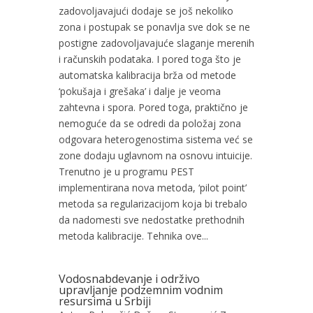
zadovoljavajući dodaje se još nekoliko
zona i postupak se ponavlja sve dok se ne
postigne zadovoljavajuće slaganje merenih
i računskih podataka. I pored toga što je
automatska kalibracija brža od metode
‘pokušaja i grešaka’ i dalje je veoma
zahtevna i spora. Pored toga, praktično je
nemoguće da se odredi da položaj zona
odgovara heterogenostima sistema već se
zone dodaju uglavnom na osnovu intuicije.
Trenutno je u programu PEST
implementirana nova metoda, ‘pilot point’
metoda sa regularizacijom koja bi trebalo
da nadomesti sve nedostatke prethodnih
metoda kalibracije. Tehnika ove...
Vodosnabdevanje i održivo
upravljanje podzemnim vodnim
resursima u Srbiji