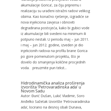
akumulacije Gorica’, za čiju pripremu i
realizaciju su urađeni istražni radovi velikog
obima. Kao konačno rješenje, izgradiće se
nova injekciona zavjesa i obnoviti
degradirana postojeća, kako bi gubici vode
iz akumulacije bili svedeni na minimum ili
potpuno nestali. U periodu maj – jun 2011.
i maj – jun 2012. godine, izveden je dio
injekcionih radova na profilu brane Gorica
po gore pomenutom projektu, što je
dovelo do smanjenja količine procjednih
voda. preuzmite pun tekst...
Hidrodinamička analiza proširenja
izvorišta ‘Petrovaradinska ada’ u
Novom Sadu
Autor: Đurić Dušan, Lukić Vladimir, Soro
Anđelko Sažetak Izvorište ‘Petrovaradinska
ada’, locirano na desnoj obali Dunava,