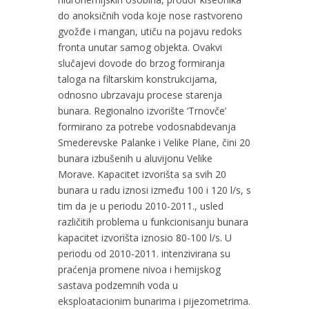
do anoksičnih voda koje nose rastvoreno
gvožđe i mangan, utiču na pojavu redoks
fronta unutar samog objekta. Ovakvi
slučajevi dovode do brzog formiranja
taloga na filtarskim konstrukcijama,
odnosno ubrzavaju procese starenja
bunara. Regionalno izvorište ‘Trnovče’
formirano za potrebe vodosnabdevanja
Smederevske Palanke i Velike Plane, čini 20
bunara izbušenih u aluvijonu Velike
Morave. Kapacitet izvorišta sa svih 20
bunara u radu iznosi između 100 i 120 l/s, s
tim da je u periodu 2010-2011., usled
različitih problema u funkcionisanju bunara
kapacitet izvorišta iznosio 80-100 l/s. U
periodu od 2010-2011. intenzivirana su
praćenja promene nivoa i hemijskog
sastava podzemnih voda u
eksploatacionim bunarima i pijezometrima.