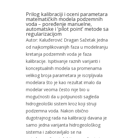
Prilog kalibraciji i oceni parametara
matematičkih modela podzemnih
voda – poređenje manuelne,
automatske i ‘pilot point’ metode sa
regularizacijom
Autor: Kaluđerović Dragan Sažetak Jedna
od najkomplikovanijih faza u modeliranju
kretanja podzemnih voda je faza
kalibracije. Ispitivanje raznih varijanti i
konceptualnih modela sa promenama
velikog broja parametara je iscrpljivala
modelara što je kao rezultat imalo da
modelar veoma često nije bio u
mogućnosti da u potpunosti sagleda
hidrogeološki sistem kroz koji struji
podzemna voda. Nakon obično
dugotrajnog rada na kalibraciji davana je
samo jedna varijanta hidrogeološkog
sistema i zaboravljalo se na