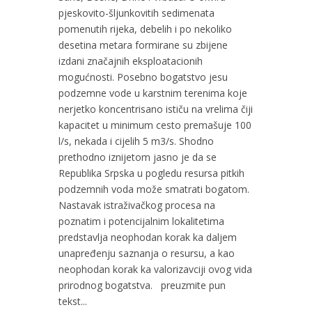
pjeskovito-šljunkovitih sedimenata
pomenutih rijeka, debelih i po nekoliko
desetina metara formirane su zbijene
izdani značajnih eksploatacionih
mogućnosti. Posebno bogatstvo jesu
podzemne vode u karstnim terenima koje
nerjetko koncentrisano ističu na vrelima čiji
kapacitet u minimum cesto premašuje 100
l/s, nekada i cijelih 5 m3/s. Shodno
prethodno iznijetom jasno je da se
Republika Srpska u pogledu resursa pitkih
podzemnih voda može smatrati bogatom.
Nastavak istraživačkog procesa na
poznatim i potencijalnim lokalitetima
predstavlja neophodan korak ka daljem
unapređenju saznanja o resursu, a kao
neophodan korak ka valorizavciji ovog vida
prirodnog bogatstva. preuzmite pun
tekst...