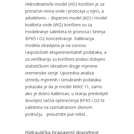
Hidrodinamički model (HD) korišten je za
proračun nivoa vode i proticaja u rijeci, a
advektivno – disperzni model (AD) i model
kvaliteta vode (WQ) korišteni su za
modeliranje saliniteta te pronosa i širenja
BPK5 i O2 koncentracije. Kalibracija
modela obavljena je na osnovu
raspoloživih eksperimentalnih podataka, a
za verifikaciju su korišteni podaci dobijeni
statističkom obradom druge mjerene
vremenske serije. Uporedna analiza
između mjerenih i simuliranih podataka
pokazala je da je model MIKE 11, samo
ako je dobro kalibrisan, u stanju predvidjeti
dovoljno tačna opterećenja BPK5 i O2 te
saliniteta na razmatranom slivnom
području. preuzmite pun tekst...
Hidraulička hrapavost dovodnog