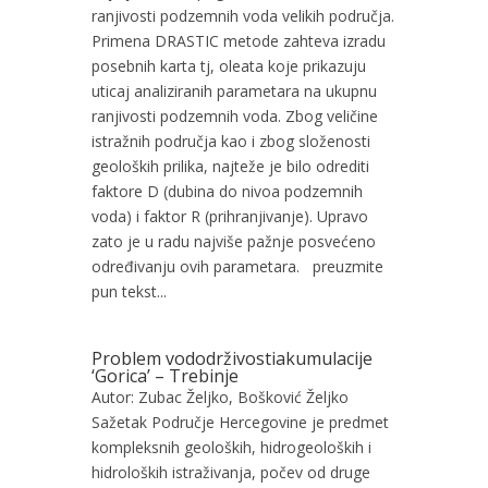
ranjivosti podzemnih voda velikih područja.
Primena DRASTIC metode zahteva izradu
posebnih karta tj, oleata koje prikazuju
uticaj analiziranih parametara na ukupnu
ranjivosti podzemnih voda. Zbog veličine
istražnih područja kao i zbog složenosti
geoloških prilika, najteže je bilo odrediti
faktore D (dubina do nivoa podzemnih
voda) i faktor R (prihranjivanje). Upravo
zato je u radu najviše pažnje posvećeno
određivanju ovih parametara. preuzmite
pun tekst...
Problem vododrživostiakumulacije
‘Gorica’ – Trebinje
Autor: Zubac Željko, Bošković Željko
Sažetak Područje Hercegovine je predmet
kompleksnih geoloških, hidrogeoloških i
hidroloških istraživanja, počev od druge