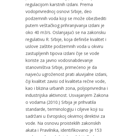
regulacijom karstnih izdani. Prema
vodoprivrednoj osnovi Srbije, deo
podzemnih voda koji se može obezbediti
putem veštačkog prihranjivanja izdani je
oko 40 m3/s. Oslanjajući se na zakonsku
regulativu R. Srbije, koja definiše kvalitet i
uslove zaštite podzemnih voda u okviru
zastupljenih tipova izdani čije se vode
koriste za javno vodosnabdevanje
stanovništva Srbije, primećeno je da
najveću ugroženost prati aluvijalne izdani,
čiji kvalitet zavisi od kvaliteta rečne vode,
kao i blizina urbanih zona, poljoprivredna i
industrijska aktivnost. Usvajanjem Zakona
o vodama (2010.) Srbija je prihvatila
standarde, terminologiju i ciljeve koji su
sadržani u Evropskoj okvirnoj direktivi za
vode. Na osnovu proisteklih zakonskih
akata i Pravilnika, identifikovano je 153