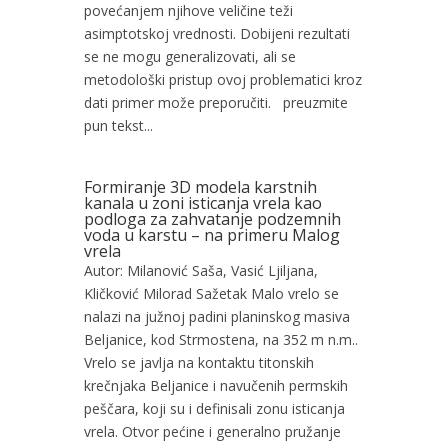
povećanjem njihove veličine teži
asimptotskoj vrednosti. Dobijeni rezultati
se ne mogu generalizovati, ali se
metodološki pristup ovoj problematici kroz
dati primer može preporučiti. preuzmite
pun tekst...
Formiranje 3D modela karstnih
kanala u zoni isticanja vrela kao
podloga za zahvatanje podzemnih
voda u karstu – na primeru Malog
vrela
Autor: Milanović Saša, Vasić Ljiljana,
Kličković Milorad Sažetak Malo vrelo se
nalazi na južnoj padini planinskog masiva
Beljanice, kod Strmostena, na 352 m n.m..
Vrelo se javlja na kontaktu titonskih
krečnjaka Beljanice i navučenih permskih
peščara, koji su i definisali zonu isticanja
vrela. Otvor pećine i generalno pružanje