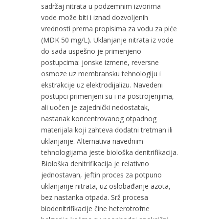
sadržaj nitrata u podzemnim izvorima
vode može biti i iznad dozvoljenih
vrednosti prema propisima za vodu za piće
(MDK 50 mg/L). Uklanjanje nitrata iz vode
do sada uspešno je primenjeno
postupcima: jonske izmene, reversne
osmoze uz membransku tehnologiju i
ekstrakcije uz elektrodijalizu. Navedeni
postupci primenjeni su i na postrojenjima,
ali uočen je zajednički nedostatak,
nastanak koncentrovanog otpadnog
materijala koji zahteva dodatni tretman ili
uklanjanje. Alternativa navednim
tehnologijama jeste biološka denitrifikacija.
Biološka denitrifikacija je relativno
jednostavan, jeftin proces za potpuno
uklanjanje nitrata, uz oslobađanje azota,
bez nastanka otpada. Srž procesa
biodenitrifikacije čine heterotrofne