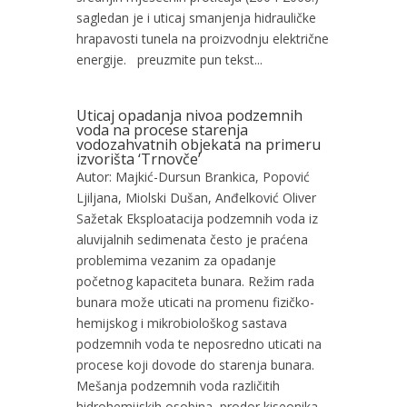
sagledan je i uticaj smanjenja hidrauličke
hrapavosti tunela na proizvodnju električne
energije. preuzmite pun tekst...
Uticaj opadanja nivoa podzemnih
voda na procese starenja
vodozahvatnih objekata na primeru
izvorišta ‘Trnovče’
Autor: Majkić-Dursun Brankica, Popović
Ljiljana, Miolski Dušan, Anđelković Oliver
Sažetak Eksploatacija podzemnih voda iz
aluvijalnih sedimenata često je praćena
problemima vezanim za opadanje
početnog kapaciteta bunara. Režim rada
bunara može uticati na promenu fizičko-
hemijskog i mikrobiološkog sastava
podzemnih voda te neposredno uticati na
procese koji dovode do starenja bunara.
Mešanja podzemnih voda različitih
hidrohemijskih osobina, prodor kiseonika