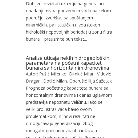
Dobijeni rezultati ukazuju na generalno
opadanje nivoa podzemnih voda na celom
području izvorišta, sa spuštanjem
dinamičkih, pa i statičkih nivoa (tokom
hidrološki nepovoljnih perioda) u zonu filtra
bunara. preuzmite pun tekst...
Analiza uticaja nekih hidrogeoloških
parametara na početni kapacitet
bunara sa horizontalnim drenovima
Autor: Pušić Milenko, Dimkić Milan, Vidović
Dragan, Dotlić Milan, Oparušić Ilija Sažetak
Prognoza početnog kapaciteta bunara sa
horizontalnim drenovima i danas uglavnom
predstavlja nepoznatu veličinu. Iako se
veliki broj istraživača bavio ovom
problematikom, njihovi rezultati ne
omogućavaju generalizaciju zbog
mnogobrojnih nepoznatih činilaca u
svakom konkretnom slučaju. Prognoza