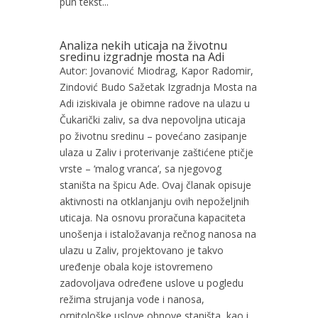
pun tekst...
Analiza nekih uticaja na životnu
sredinu izgradnje mosta na Adi
Autor: Jovanović Miodrag, Kapor Radomir,
Zindović Budo Sažetak Izgradnja Mosta na
Adi iziskivala je obimne radove na ulazu u
Čukarički zaliv, sa dva nepovoljna uticaja
po životnu sredinu – povećano zasipanje
ulaza u Zaliv i proterivanje zaštićene ptičje
vrste – ‘malog vranca’, sa njegovog
staništa na špicu Ade. Ovaj članak opisuje
aktivnosti na otklanjanju ovih nepoželjnih
uticaja. Na osnovu proračuna kapaciteta
unošenja i istaložavanja rečnog nanosa na
ulazu u Zaliv, projektovano je takvo
uređenje obala koje istovremeno
zadovoljava određene uslove u pogledu
režima strujanja vode i nanosa,
ornitološke uslove obnove staništa, kao i