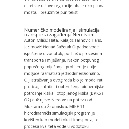
estetske uslove regulacije obale oko pilona
mosta. preuzmite pun tekst...
Numeričko modeliranje i simulacija
transporta zagađenja Neretvom
Autor: Milišić Hata, Kalajdžisalihović Haris,
Jaćimović Nenad Sažetak Otpadne vode,
ispuštene u vodotok, podliježu procesima
transporta i miješanja. Nakon potpunog
poprečnog miješanja, problem je dalje
moguće razmatrati jednodimenzionalno.
Cilj istraživanja ovog rada bio je modelirati
proticaj, salinitet i opterećenja biohemijske
potrošnje kisika i otopljenog kisika (BPK5 i
O2) duž rijeke Neretve na potezu od
Mostara do Žitomislića. MIKE 11 –
hidrodinamički simulacijski program je
korišten kao model toka i transporta, te
procesa kvaliteta vode u vodotoku.