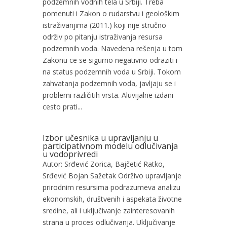
podzemnih vodnih tela u Srbiji. Treba
pomenuti i Zakon o rudarstvu i geološkim
istraživanjima (2011.) koji nije stručno
održiv po pitanju istraživanja resursa
podzemnih voda. Navedena rešenja u tom
Zakonu ce se sigurno negativno odraziti i
na status podzemnih voda u Srbiji. Tokom
zahvatanja podzemnih voda, javljaju se i
problemi različitih vrsta. Aluvijalne izdani
cesto prati...
Izbor učesnika u upravljanju u
participativnom modelu odlučivanja
u vodoprivredi
Autor: Srđević Zorica, Bajčetić Ratko,
Srđević Bojan Sažetak Održivo upravljanje
prirodnim resursima podrazumeva analizu
ekonomskih, društvenih i aspekata životne
sredine, ali i uključivanje zainteresovanih
strana u proces odlučivanja. Uključivanje