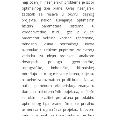
najsloženijih inženjerskih problema je izbor
optimalnog tipa brane. Ovaj inženjerski
zadatak se rešava u okviru Idejnog
projekta, nakon usvajanja optimalnih
fizičkih parametara sistema u
Vodoprivrednoj studiji, gde je ključni
parametar veličina korisne zapremine,
odnosno visina normalnog nivoa
akumulacije. Prilikom pripreme Projektnog
zadatka za idejni projekat, analizom
dostupnih podloga (geotehničke,
topografske, hidrološke, klimatske)
određuju se moguće vrste brana, koje su
aktuelne za razmatrani profil brane. Na taj
način, primenom ekspertskog znanja u
domenu hidrotehničkih objekata, definiše
se obim i kvalitet proračuna pri odabiru
optimalnog tipa brane, čime se pravilno
usmerava i ograničava projekat. U ovom
radu, postupak za izbor optimalnog tipa