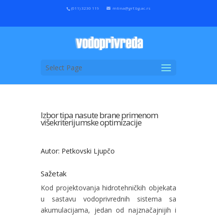
(011) 3230 119
mtina@grf.bg.ac.rs
Select Page
Izbor tipa nasute brane primenom
višekriterijumske optimizacije
Autor: Petkovski Ljupčo
Sažetak
Kod projektovanja hidrotehničkih objekata
u sastavu vodoprivrednih sistema sa
akumulacijama, jedan od najznačajnijih i