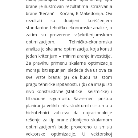
brane je ilustrovan rezultatima istraživanja
brane ‘Rečani’ – Kočani, R.Makedonija. Ovi
rezultati su dobijeni korišćenjem
standardne tehničko-ekonomske analize, a
zatim su proverene višekriterijumskom
optimizacijom. Tehničko-ekonomska
analiza je skalarna optimizacija, koja koristi
jedan kriterijum – ‘minimiziranje investicija’.
Za pravilnu primenu skalarne optimizacije
moraju biti ispunjeni sledeća dva uslova za
sve vrste brana: (a) da budu na istom
pragu tehničke ispitanosti, i (b) da imaju isti
nivo konstruktivne (statičke i seizmičke) i
filtracione sigurnosti. Savremeni pristup
planiranja velikih infrastrukturnih sistema u
hidrotehnici zahteva da najracionalnije
rešenje za tip brane (dobijeno skalarnom
optimizacijom) bude provereno u smislu
vektorske optimizacije. U vektorskoj