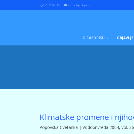
(011) 3230 119
mtina@grf.bg.ac.rs
O ČASOPISU
OBJAVLJE
Klimatske promene i njihov
Popovska Cvetanka | Vodoprivreda 2004, vol. 36, 