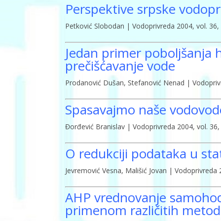
Perspektive srpske vodopri
Petković Slobodan | Vodoprivreda 2004, vol. 36, b
Jedan primer poboljšanja h
prečišćavanje vode
Prodanović Dušan, Stefanović Nenad | Vodoprivred
Spasavajmo naše vodovod
Đorđević Branislav | Vodoprivreda 2004, vol. 36, 
O redukciji podataka u stat
Jevremović Vesna, Mališić Jovan | Vodoprivreda 20
AHP vrednovanje samohod
primenom različitih metoda 