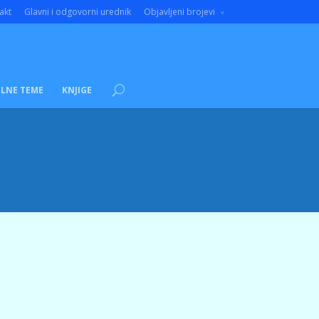
akt
Glavni i odgovorni urednik
Objavljeni brojevi
LNE TEME
KNJIGE