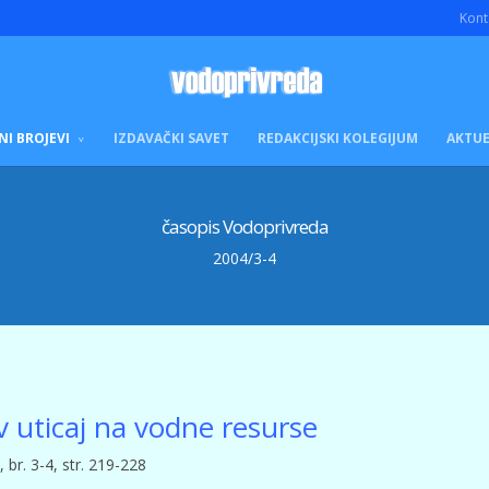
Kont
NI BROJEVI
IZDAVAČKI SAVET
REDAKCIJSKI KOLEGIJUM
AKTUE
časopis Vodoprivreda
2004/3-4
 uticaj na vodne resurse
br. 3-4, str. 219-228