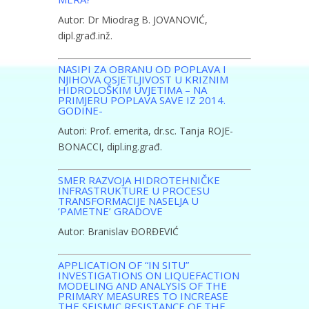
Autor: Dr Miodrag B. JOVANOVIĆ,
dipl.građ.inž.
NASIPI ZA OBRANU OD POPLAVA I
NJIHOVA OSJETLJIVOST U KRIZNIM
HIDROLOŠKIM UVJETIMA – NA
PRIMJERU POPLAVA SAVE IZ 2014.
GODINE-
Autori: Prof. emerita, dr.sc. Tanja ROJE-
BONACCI, dipl.ing.građ.
SMER RAZVOJA HIDROTEHNIČKE
INFRASTRUKTURE U PROCESU
TRANSFORMACIJE NASELJA U
’PAMETNE’ GRADOVE
Autor: Branislav ĐORĐEVIĆ
APPLICATION OF “IN SITU”
INVESTIGATIONS ОN LIQUEFACTION
MODELING AND ANALYSIS OF THE
PRIMARY MEASURES TO INCREASE
THE SEISMIC RESISTANCE OF THE