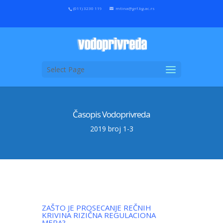
(011) 3230 119
mtina@grf.bg.ac.rs
Select Page
Časopis Vodoprivreda
2019 broj 1-3
ZAŠTO JE PROSECANJE REČNIH
KRIVINA RIZIČNA REGULACIONA
MERA?