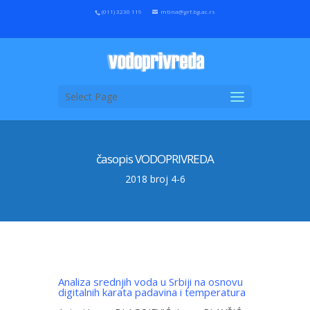
(011) 3230 119
mtina@grf.bg.ac.rs
Select Page
časopis VODOPRIVREDA
2018 broj 4-6
Analiza srednjih voda u Srbiji na osnovu
digitalnih karata padavina i temperatura