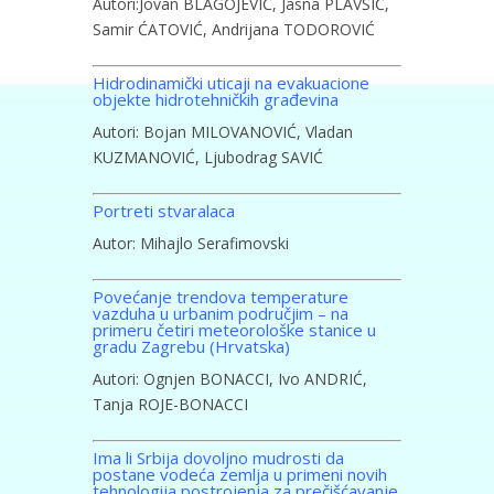
Autori:Jovan BLAGOJEVIĆ, Jasna PLAVŠIĆ,
Samir ĆATOVIĆ, Andrijana TODOROVIĆ
Hidrodinamički uticaji na evakuacione
objekte hidrotehničkih građevina
Autori: Bojan MILOVANOVIĆ, Vladan
KUZMANOVIĆ, Ljubodrag SAVIĆ
Portreti stvaralaca
Autor: Mihajlo Serafimovski
Povećanje trendova temperature
vazduha u urbanim područjim – na
primeru četiri meteorološke stanice u
gradu Zagrebu (Hrvatska)
Autori: Ognjen BONACCI, Ivo ANDRIĆ,
Tanja ROJE-BONACCI
Ima li Srbija dovoljno mudrosti da
postane vodeća zemlja u primeni novih
tehnologija postrojenja za prečišćavanje