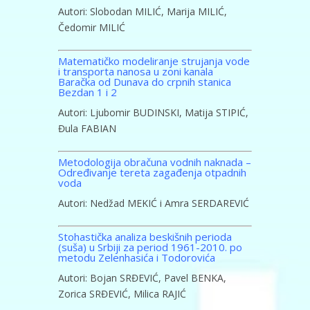
Autori: Slobodan MILIĆ, Marija MILIĆ,
Čedomir MILIĆ
Matematičko modeliranje strujanja vode
i transporta nanosa u zoni kanala
Baračka od Dunava do crpnih stanica
Bezdan 1 i 2
Autori: Ljubomir BUDINSKI, Matija STIPIĆ,
Đula FABIAN
Metodologija obračuna vodnih naknada –
Određivanje tereta zagađenja otpadnih
voda
Autori: Nedžad MEKIĆ i Amra SERDAREVIĆ
Stohastička analiza beskišnih perioda
(suša) u Srbiji za period 1961-2010. po
metodu Zelenhasića i Todorovića
Autori: Bojan SRĐEVIĆ, Pavel BENKA,
Zorica SRĐEVIĆ, Milica RAJIĆ