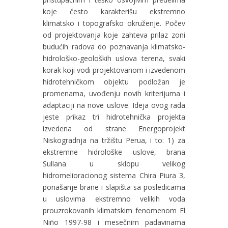
koje često karakterišu ekstremno
klimatsko i topografsko okruženje. Počev
od projektovanja koje zahteva prilaz zoni
budućih radova do poznavanja klimatsko-
hidrološko-geoloških uslova terena, svaki
korak koji vodi projektovanom i izvedenom
hidrotehničkom objektu podložan je
promenama, uvođenju novih kriterijuma i
adaptaciji na nove uslove. Ideja ovog rada
jeste prikaz tri hidrotehnička projekta
izvedena od strane Energoprojekt
Niskogradnja na tržištu Perua, i to: 1) za
ekstremne hidrološke uslove, brana
Sullana u sklopu velikog
hidromelioracionog sistema Chira Piura 3,
ponašanje brane i slapišta sa posledicama
u uslovima ekstremno velikih voda
prouzrokovanih klimatskim fenomenom El
Niño 1997-98 i mesečnim padavinama