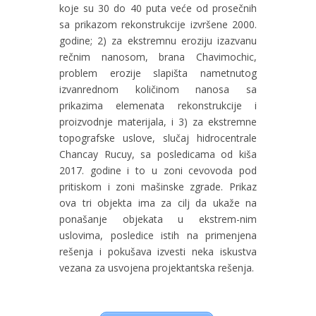
koje su 30 do 40 puta veće od prosečnih
sa prikazom rekonstrukcije izvršene 2000.
godine; 2) za ekstremnu eroziju izazvanu
rečnim nanosom, brana Chavimochic,
problem erozije slapišta nametnutog
izvanrednom količinom nanosa sa
prikazima elemenata rekonstrukcije i
proizvodnje materijala, i 3) za ekstremne
topografske uslove, slučaj hidrocentrale
Chancay Rucuy, sa posledicama od kiša
2017. godine i to u zoni cevovoda pod
pritiskom i zoni mašinske zgrade. Prikaz
ova tri objekta ima za cilj da ukaže na
ponašanje objekata u ekstrem-nim
uslovima, posledice istih na primenjena
rešenja i pokušava izvesti neka iskustva
vezana za usvojena projektantska rešenja.