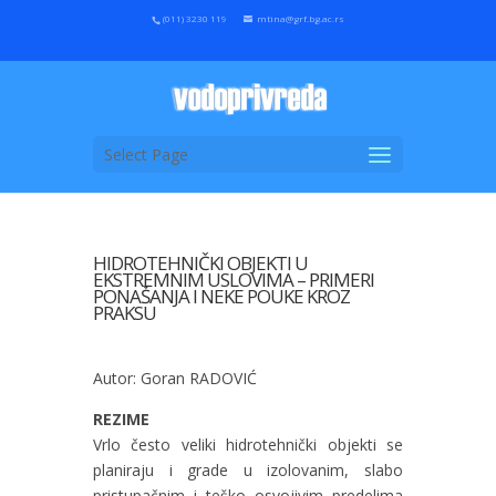
(011) 3230 119
mtina@grf.bg.ac.rs
Select Page
HIDROTEHNIČKI OBJEKTI U
EKSTREMNIM USLOVIMA – PRIMERI
PONAŠANJA I NEKE POUKE KROZ
PRAKSU
Autor: Goran RADOVIĆ
REZIME
Vrlo često veliki hidrotehnički objekti se
planiraju i grade u izolovanim, slabo
pristupačnim i teško osvojivim predelima