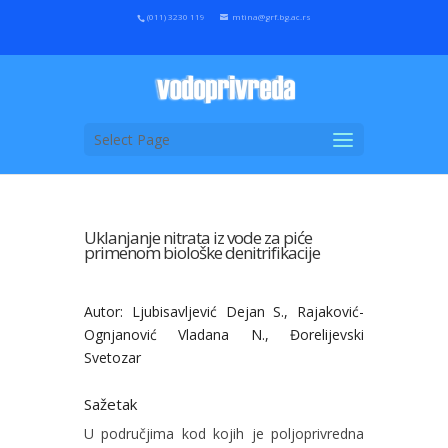
(011) 3230 119
mtina@grf.bg.ac.rs
Select Page
Uklanjanje nitrata iz vode za piće
primenom biološke denitrifikacije
Autor: Ljubisavljević Dejan S., Rajaković-
Ognjanović Vladana N., Đorelijevski
Svetozar
Sažetak
U područjima kod kojih je poljoprivredna