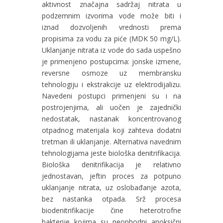
aktivnost značajna sadržaj nitrata u
podzemnim izvorima vode može biti i
iznad dozvoljenih vrednosti prema
propisima za vodu za piće (MDK 50 mg/L).
Uklanjanje nitrata iz vode do sada uspešno
je primenjeno postupcima: jonske izmene,
reversne osmoze uz membransku
tehnologiju i ekstrakcije uz elektrodijalizu.
Navedeni postupci primenjeni su i na
postrojenjima, ali uočen je zajednički
nedostatak, nastanak koncentrovanog
otpadnog materijala koji zahteva dodatni
tretman ili uklanjanje. Alternativa navednim
tehnologijama jeste biološka denitrifikacija.
Biološka denitrifikacija je relativno
jednostavan, jeftin proces za potpuno
uklanjanje nitrata, uz oslobađanje azota,
bez nastanka otpada. Srž procesa
biodenitrifikacije čine heterotrofne
bakterije kojima su neophodni anoksični