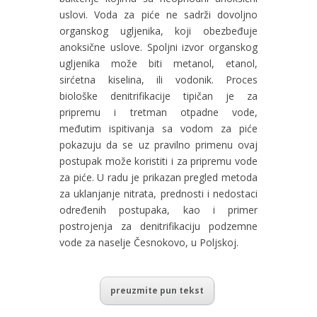
uslovi. Voda za piće ne sadrži dovoljno
organskog ugljenika, koji obezbeđuje
anoksične uslove. Spoljni izvor organskog
ugljenika može biti metanol, etanol,
sirćetna kiselina, ili vodonik. Proces
biološke denitrifikacije tipičan je za
pripremu i tretman otpadne vode,
međutim ispitivanja sa vodom za piće
pokazuju da se uz pravilno primenu ovaj
postupak može koristiti i za pripremu vode
za piće. U radu je prikazan pregled metoda
za uklanjanje nitrata, prednosti i nedostaci
određenih postupaka, kao i primer
postrojenja za denitrifikaciju podzemne
vode za naselje Česnokovo, u Poljskoj.
preuzmite pun tekst