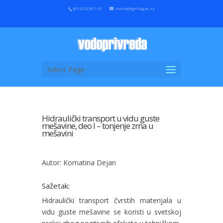
(011) 3230 119
mtina@grf.bg.ac.rs
Select Page
Hidraulički transport u vidu guste
mešavine, deo I – tonjenje zrna u
mešavini
Autor: Komatina Dejan
Sažetak:
Hidraulički transport čvrstih materijala u
vidu guste mešavine se koristi u svetskoj