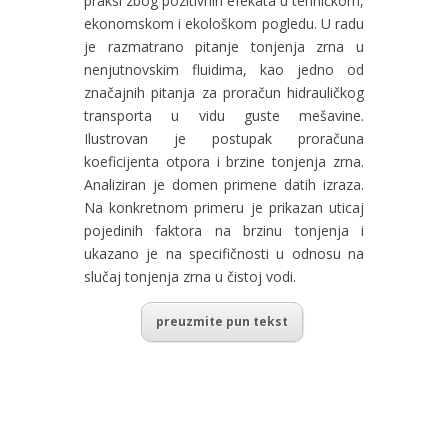
praksi zbog pozitivnih efekata u tehničkom,
ekonomskom i ekološkom pogledu. U radu
je razmatrano pitanje tonjenja zrna u
nenjutnovskim fluidima, kao jedno od
značajnih pitanja za proračun hidrauličkog
transporta u vidu guste mešavine.
Ilustrovan je postupak proračuna
koeficijenta otpora i brzine tonjenja zrna.
Analiziran je domen primene datih izraza.
Na konkretnom primeru je prikazan uticaj
pojedinih faktora na brzinu tonjenja i
ukazano je na specifičnosti u odnosu na
slučaj tonjenja zrna u čistoj vodi.
preuzmite pun tekst