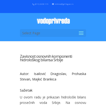
(011) 3230 119
mtina@grf.bg.ac.rs
Select Page
Zavisnost osnovnih komponenti
hidrološkog bilansa Srbije
Autor: Isailović Dragoslav, Prohaska
Stevan, Majkić Brankica
Sažetak
U ovom radu je prikazan hidrološki bilans
prosečnih voda Srbije. Na osnovu