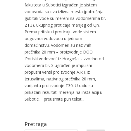
fakulteta u Subotici izgrađen je sistem
vodovoda sa dva izlivna mesta (potrošnja i
gubitak vode su mereni na vodomerima br.
2 i 3), ukupnog proticaja manjeg od Qn.
Prema pritisku i proticaju vode sistem
odgovara vodovodu u jednom
domaćinstvu. Vodomeri su nazivnih
prečnika 20 mm – proizvodnje DOO
‘Potiski vodovodi’ iz Horgoša. Uzvodno od
vodomera br. 3 ugrađen je impulsni
propusni ventil proizvodnje A.R.I. iz
Jerusalima, nazivnog prečnika 20 mm,
varijanta proizvodnje T30. U radu su
prikazani rezultati merenja na instalaciji u
Subotici. preuzmite pun tekst...
Pretraga