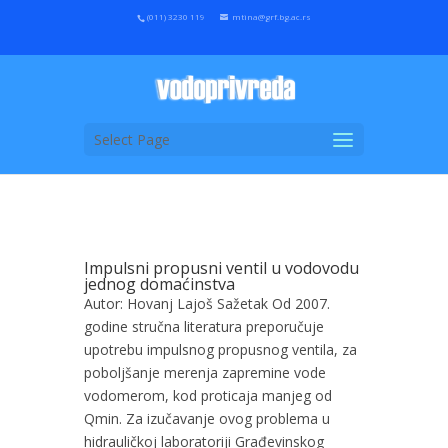
(011) 3230 119
mtina@grf.bg.ac.rs
Select Page
Impulsni propusni ventil u vodovodu
jednog domaćinstva
Autor: Hovanj Lajoš Sažetak Od 2007.
godine stručna literatura preporučuje
upotrebu impulsnog propusnog ventila, za
poboljšanje merenja zapremine vode
vodomerom, kod proticaja manjeg od
Qmin. Za izučavanje ovog problema u
hidrauličkoj laboratoriji Građevinskog