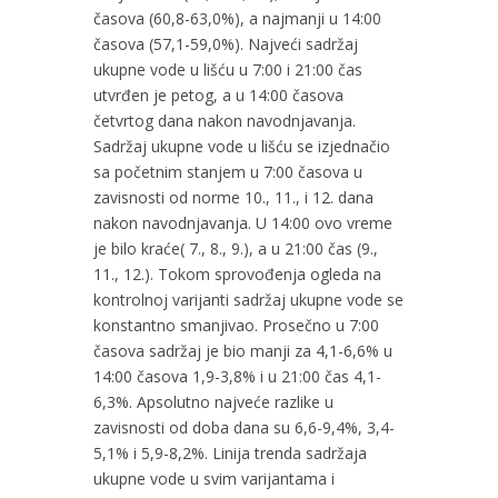
časova (60,8-63,0%), a najmanji u 14:00
časova (57,1-59,0%). Najveći sadržaj
ukupne vode u lišću u 7:00 i 21:00 čas
utvrđen je petog, a u 14:00 časova
četvrtog dana nakon navodnjavanja.
Sadržaj ukupne vode u lišću se izjednačio
sa početnim stanjem u 7:00 časova u
zavisnosti od norme 10., 11., i 12. dana
nakon navodnjavanja. U 14:00 ovo vreme
je bilo kraće( 7., 8., 9.), a u 21:00 čas (9.,
11., 12.). Tokom sprovođenja ogleda na
kontrolnoj varijanti sadržaj ukupne vode se
konstantno smanjivao. Prosečno u 7:00
časova sadržaj je bio manji za 4,1-6,6% u
14:00 časova 1,9-3,8% i u 21:00 čas 4,1-
6,3%. Apsolutno najveće razlike u
zavisnosti od doba dana su 6,6-9,4%, 3,4-
5,1% i 5,9-8,2%. Linija trenda sadržaja
ukupne vode u svim varijantama i