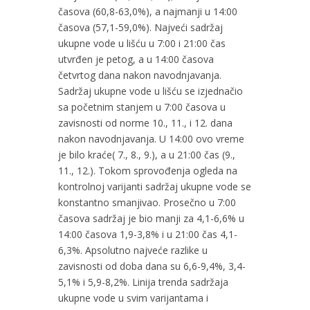
časova (60,8-63,0%), a najmanji u 14:00
časova (57,1-59,0%). Najveći sadržaj
ukupne vode u lišću u 7:00 i 21:00 čas
utvrđen je petog, a u 14:00 časova
četvrtog dana nakon navodnjavanja.
Sadržaj ukupne vode u lišću se izjednačio
sa početnim stanjem u 7:00 časova u
zavisnosti od norme 10., 11., i 12. dana
nakon navodnjavanja. U 14:00 ovo vreme
je bilo kraće( 7., 8., 9.), a u 21:00 čas (9.,
11., 12.). Tokom sprovođenja ogleda na
kontrolnoj varijanti sadržaj ukupne vode se
konstantno smanjivao. Prosečno u 7:00
časova sadržaj je bio manji za 4,1-6,6% u
14:00 časova 1,9-3,8% i u 21:00 čas 4,1-
6,3%. Apsolutno najveće razlike u
zavisnosti od doba dana su 6,6-9,4%, 3,4-
5,1% i 5,9-8,2%. Linija trenda sadržaja
ukupne vode u svim varijantama i