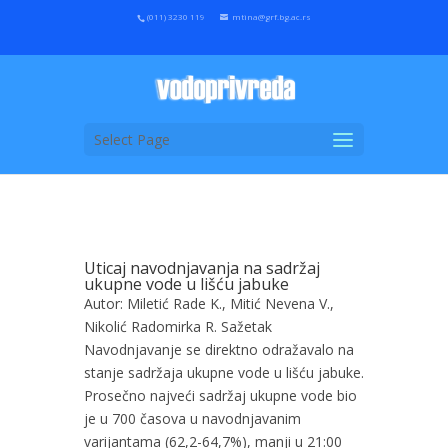
(011) 3230 119
mtina@grf.bg.ac.rs
Select Page
Uticaj navodnjavanja na sadržaj
ukupne vode u lišću jabuke
Autor: Miletić Rade K., Mitić Nevena V.,
Nikolić Radomirka R. Sažetak
Navodnjavanje se direktno odražavalo na
stanje sadržaja ukupne vode u lišću jabuke.
Prosečno najveći sadržaj ukupne vode bio
je u 700 časova u navodnjavanim
varijantama (62,2-64,7%), manji u 21:00