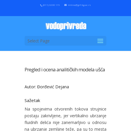
(011) 3230 119
mtina@grf.bg.ac.rs
Select Page
Pregled i ocena analitičkih modela ušća
Autor: Đorđević Dejana
Sažetak
Na spojevima otvorenih tokova strujnice
postaju zakrivljene, jer vertikalno ubrzanje
fluidnih delića nije zanemarljivo u odnosu
na ubrzanje zemljine teže, pa su to mesta