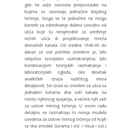
gde ne važe osnovne pretpostavke na
kojima se zasnivaju jednačine linijskog
tečenja. Stoga se te jednačine ne mogu
koristiti za određivanje dubina uzvodno od
ušća koje su neophodne za uređenje
rečnih ušća ili projektovanje mreža
drenažnih kanala. Od sredine 1940-tih do
danas za ove potrebe izvedeno je, bilo
isključivo teorijskim razmatranjima, bilo
kombinacijom teorijskih razmatranja i
laboratorijskih ogleda, oko desetak
analitičkih izraza različitog nivoa
detaljnosti. Svi izrazi su izvedeni za ušća sa
jednakim kotama dna svih kanala na
mestu njihovog spajanja, a većina njih važi
za uslove mirnog tečenja. U ovom radu
detaljno se razmatraju tri novija modela
izvedena za uslove mirnog tečenja od kojih
se dva (modeli Gurama i ost. i Hsua i ost.)