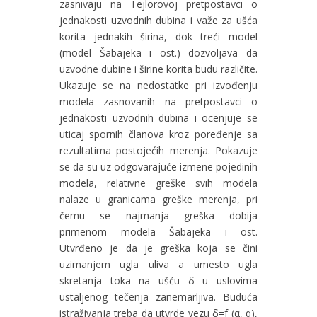
zasnivaju na Tejlorovoj pretpostavci o
jednakosti uzvodnih dubina i važe za ušća
korita jednakih širina, dok treći model
(model Šabajeka i ost.) dozvoljava da
uzvodne dubine i širine korita budu različite.
Ukazuje se na nedostatke pri izvođenju
modela zasnovanih na pretpostavci o
jednakosti uzvodnih dubina i ocenjuje se
uticaj spornih članova kroz poređenje sa
rezultatima postojećih merenja. Pokazuje
se da su uz odgovarajuće izmene pojedinih
modela, relativne greške svih modela
nalaze u granicama greške merenja, pri
čemu se najmanja greška dobija
primenom modela Šabajeka i ost.
Utvrđeno je da je greška koja se čini
uzimanjem ugla uliva a umesto ugla
skretanja toka na ušću δ u uslovima
ustaljenog tečenja zanemarljiva. Buduća
istraživanja treba da utvrde vezu δ=f (α, q),