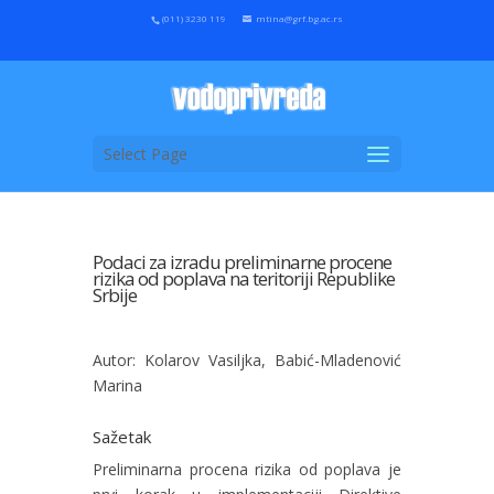
(011) 3230 119
mtina@grf.bg.ac.rs
Select Page
Podaci za izradu preliminarne procene
rizika od poplava na teritoriji Republike
Srbije
Autor: Kolarov Vasiljka, Babić-Mladenović
Marina
Sažetak
Preliminarna procena rizika od poplava je