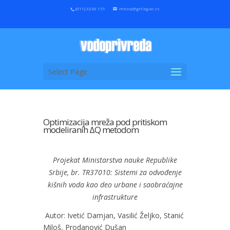
(011) 3230 119
mtina@grf.bg.ac.rs
Select Page
Optimizacija mreža pod pritiskom
modeliranih ΔQ metodom
Projekat Ministarstva nauke Republike
Srbije, br. TR37010: Sistemi za odvođenje
kišnih voda kao deo urbane i saobraćajne
infrastrukture
Autor: Ivetić Damjan, Vasilić Željko, Stanić
Miloš, Prodanović Dušan