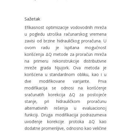
Sažetak
Efikasnost optimizacije vodovodnih mreža
u pogledu utroška računarskog vremena
zavisi od brzine hidrauličkog proračuna. U
ovom radu je ispitana mogućnost
korišćenja ΔQ metode za proračun mreža
na primeru rekonstrukcije distributivne
mreže grada Njujork. Ova metoda je
korišćena u standardnom obliku, kao i u
dve modifikovane varijante. Prva
modifikacija se odnosi na korišćenje
sračunatih korekcija ΔQ za postojeće
stanje, pri hidrauličkom proračunu
alternativnih rešenja u evaluacionoj
funkciji. Druga modifikacija podrazumeva
uvođenje korekcije protoka ΔQ kao
dodatne promenljive, odnosno kao veličine