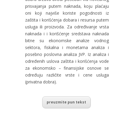
prisvajanja putem naknada, koju plaćaju
oni koji najviše koriste pogodnosti iz
zaštita i korišćenja dobara i resursa putem
usluga ili proizvoda. Za određivanje vrsta
naknada i i korišćenje sredstava naknada
bitne su ekonomske analize vodnog
sektora, fiskalna i monetarna analiza i
posebno poslovna analiza JVP. Iz analiza i
određenih uslova zaštita i korišćenja vode
za ekonomsko – finansijske osnove se
određuju različite vrste i cene usluga
(privatna dobra).
preuzmite pun tekst