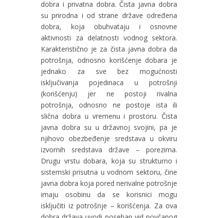
dobra i privatna dobra. Čista javna dobra
su prirodna i od strane države određena
dobra, koja obuhvataju i osnovne
aktivnosti za delatnosti vodnog sektora.
Karakteristično je za čista javna dobra da
potrošnja, odnosno korišćenje dobara je
jednako za sve bez mogućnosti
isključivanja pojedinaca u potrošnji
(korišćenju) jer ne postoji rivalna
potrošnja, odnosno ne postoje ista ili
slična dobra u vremenu i prostoru. Čista
javna dobra su u državnoj svojini, pa je
njihovo obezbeđenje sredstava u okviru
izvornih sredstava države – porezima.
Drugu vrstu dobara, koja su strukturno i
sistemski prisutna u vodnom sektoru, čine
javna dobra koja pored nerivalne potrošnje
imaju osobinu da se korisnici mogu
isključiti iz potrošnje – korišćenja. Za ova
dobra država uvodi poseban vid novčanog