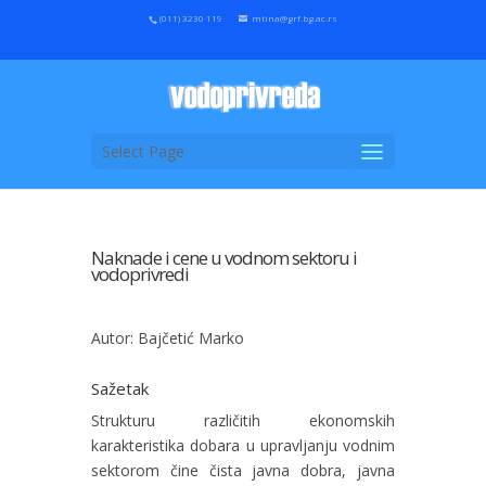
(011) 3230 119
mtina@grf.bg.ac.rs
Select Page
Naknade i cene u vodnom sektoru i
vodoprivredi
Autor: Bajčetić Marko
Sažetak
Strukturu različitih ekonomskih
karakteristika dobara u upravljanju vodnim
sektorom čine čista javna dobra, javna