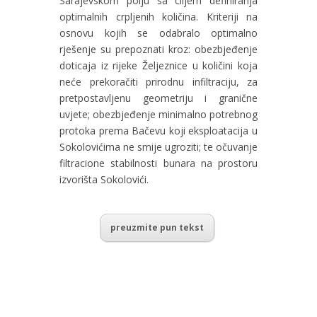
Sarajevskom polju sa ciljem definiranja
optimalnih crpljenih količina. Kriteriji na
osnovu kojih se odabralo optimalno
rješenje su prepoznati kroz: obezbjeđenje
doticaja iz rijeke Željeznice u količini koja
neće prekoračiti prirodnu infiltraciju, za
pretpostavljenu geometriju i granične
uvjete; obezbjeđenje minimalno potrebnog
protoka prema Bačevu koji eksploatacija u
Sokolovićima ne smije ugroziti; te očuvanje
filtracione stabilnosti bunara na prostoru
izvorišta Sokolovići.
preuzmite pun tekst