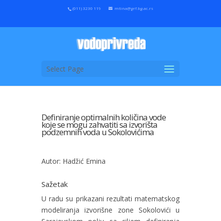
(011) 3230 119
mtina@grf.bg.ac.rs
Select Page
Definiranje optimalnih količina vode
koje se mogu zahvatiti sa izvorišta
podzemnih voda u Sokolovićima
Autor: Hadžić Emina
Sažetak
U radu su prikazani rezultati matematskog
modeliranja izvorišne zone Sokolovići u