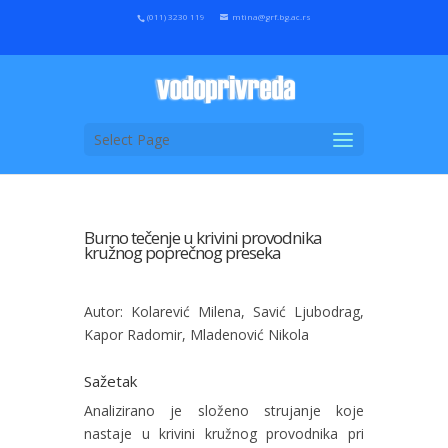
(011) 3230 119
mtina@grf.bg.ac.rs
Select Page
Burno tečenje u krivini provodnika
kružnog poprečnog preseka
Autor: Kolarević Milena, Savić Ljubodrag,
Kapor Radomir, Mladenović Nikola
Sažetak
Analizirano je složeno strujanje koje
nastaje u krivini kružnog provodnika pri