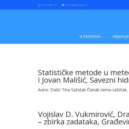
(011) 3230 119
mtina@grf.bg.ac.rs
O ČASOPISU
OBJAVLJE
Statističke metode u meteo
i Jovan Mališić, Savezni h
Autor: Dašić Tina Sažetak Članak nema sažetak.
Vojislav D. Vukmirović, Dra
– zbirka zadataka, Građevi