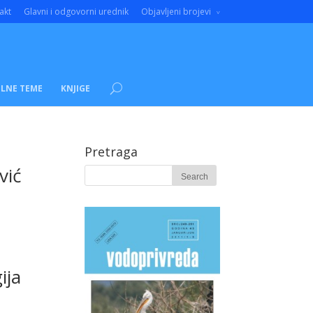
akt
Glavni i odgovorni urednik
Objavljeni brojevi
LNE TEME
KNJIGE
Pretraga
vić
ija