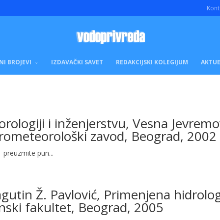
Kont
NI BROJEVI
IZDAVAČKI SAVET
REDAKCIJSKI KOLEGIJUM
AKTUE
rologiji i inženjerstvu, Vesna Jevremo
idrometeorološki zavod, Beograd, 2002
 preuzmite pun...
gutin Ž. Pavlović, Primenjena hidrolog
nski fakultet, Beograd, 2005