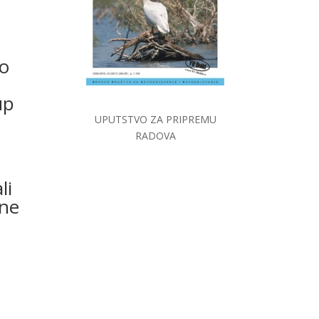
lo
up
UPUTSTVO ZA PRIPREMU
RADOVA
li
tne