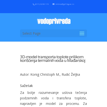
(011) 3230 119
mtina@grf.bg.ac.rs
Select Page
3D-model transporta toplote prilikom
korišćenja termalnih voda u Mađarskoj
Autor: Konig Christoph M., Rudić Željka
Sažetak
Za bolje razumevanje uslova tečenja
podzemnih voda i transfera toplote,
napravljen je model za procenu. Za