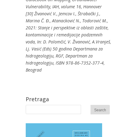
Vulnerability, IAH, volume 16, Hannover
[30] Živanović V., Jemcov I., Štrabački J.,
Marina Č. Đ., Atanacković N., Todorović M.,
2021: Stanje i perspektive iz oblasti zaštite,
kontaminacije i remedijacije podzemnih
voda, In: D. Polomčić, V. Živanović, A.Vranješ,
Lj. Vasić (Eds) 50 godina Departmana za
hidrogeologiju, RGF, Departman za
hidrogeologiju, ISBN 978‐86‐7352‐377‐4,
Beograd
Pretraga