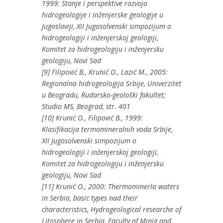
1999: Stanje i perspektive razvoja
hidrogeologije i inženjerske geologije u
Jugoslaviji, XII Jugosolvenski simpozijum o
hidrogeologiji i inženjerskoj geologiji,
Komitet za hidrogeologiju i inženjersku
geologiju, Novi Sad
[9] Filipović B., Krunić O., Lazić M., 2005:
Regionalna hidrogeologija Srbije, Univerzitet
u Beogradu, Rudarsko-geološki fakultet;
Studio MS, Beograd, str. 401
[10] Krunić O., Filipović B., 1999:
Klasifikacija termomineralnih voda Srbije,
XII Jugosolvenski simpozijum o
hidrogeologiji i inženjerskoj geologiji,
Komitet za hidrogeologiju i inženjersku
geologiju, Novi Sad
[11] Krunić O., 2000: Thermominerla waters
in Serbia, basic types nad their
characteristics, Hydrogeological researche of
Litosphere in Serbia, Faculty of Minig and