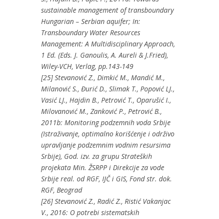
sustainable management of transboundary
Hungarian – Serbian aquifer; In:
Transboundary Water Resources
Management: A Multidisciplinary Approach,
1 Ed. (Eds. J. Ganoulis, A. Aureli & J.Fried),
Wiley-VCH, Verlag, pp.143-149
[25] Stevanović Z., Dimkić M., Mandić M.,
Milanović S., Đurić D., Slimak T., Popović LJ.,
Vasić LJ., Hajdin B., Petrović T., Oparušić I.,
Milovanović M., Zanković P., Petrović B.,
2011b: Monitoring podzemnih voda Srbije
(Istraživanje, optimalno korišćenje i održivo
upravljanje podzemnim vodnim resursima
Srbije), God. izv. za grupu Strateških
projekata Min. ŽSRPP i Direkcije za vode
Srbije real. od RGF, IJČ i GIS, Fond str. dok.
RGF, Beograd
[26] Stevanović Z., Radić Z., Ristić Vakanjac
V., 2016: O potrebi sistematskih