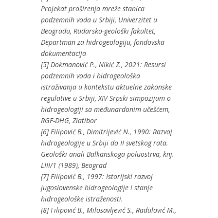
Projekat proširenja mreže stanica
podzemnih voda u Srbiji, Univerzitet u
Beogradu, Rudarsko-geološki fakultet,
Departman za hidrogeologiju, fondovska
dokumentacija
[5] Dokmanović P., Nikić Z., 2021: Resursi
podzemnih voda i hidrogeološka
istraživanja u kontekstu aktuelne zakonske
regulative u Srbiji, XIV Srpski simpozijum o
hidrogeologiji sa međunardonim učešćem,
RGF-DHG, Zlatibor
[6] Filipović B., Dimitrijević N., 1990: Razvoj
hidrogeologije u Srbiji do II svetskog rata.
Geološki anali Balkanskoga poluostrva, knj.
LIII/1 (1989), Beograd
[7] Filipović B., 1997: Istorijski razvoj
jugoslovenske hidrogeologije i stanje
hidrogeološke istraženosti.
[8] Filipović B., Milosavljević S., Radulović M.,