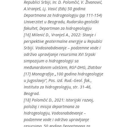
Republici Srbiji, In: D. Polomčić, V. Živanović,
A.Vranješ, Lj. Vasić (Eds) 50 godina
Departmana za hidrogeologiju (pp 111-154)
Univerzitet u Beogradu, Rudarsko-geološki
fakultet, Departman za hidrogeologiju
[16] Milenić D., Vranješ A., 2022: Stanje i
perspektive geotermalne energije u Republci
Srbiji. Vodosnabdevanje – podzemne vode i
održivo upravljanje resursima XVI Srpski
simpozijum o hidrogeologiji sa
međunardonim učešćem, RGF-DHG, Zlatibor
[17] Monografija „100 godina hidrogeologije
u Jugoslaviji“, Pos. izd. Rud.‐Geol. fak.,
Instituta za hidrogeologiju, str. 31‐46,
Beograd.
[18] Polomčić D., 2021: Istorijski razvoj,
položaj i misija departmana za
hidrogeologiju, Vodosnabdevanje –
podzemne vode i održivo upravljanje
resursima, 50 godina Departmana za