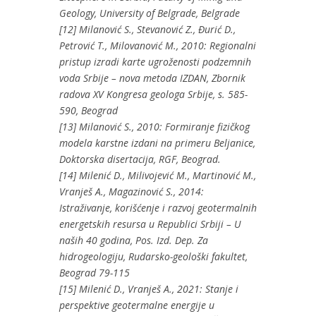
Geology, University of Belgrade, Belgrade
[12] Milanović S., Stevanović Z., Đurić D.,
Petrović T., Milovanović M., 2010: Regionalni
pristup izradi karte ugroženosti podzemnih
voda Srbije – nova metoda IZDAN, Zbornik
radova XV Kongresa geologa Srbije, s. 585-
590, Beograd
[13] Milanović S., 2010: Formiranje fizičkog
modela karstne izdani na primeru Beljanice,
Doktorska disertacija, RGF, Beograd.
[14] Milenić D., Milivojević M., Martinović M.,
Vranješ A., Magazinović S., 2014:
Istraživanje, korišćenje i razvoj geotermalnih
energetskih resursa u Republici Srbiji – U
naših 40 godina, Pos. Izd. Dep. Za
hidrogeologiju, Rudarsko-geološki fakultet,
Beograd 79-115
[15] Milenić D., Vranješ A., 2021: Stanje i
perspektive geotermalne energije u