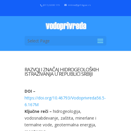
(011) 3230 119
mtina@grf.bg.ac.rs
Select Page
RAZVOJ I ZNAČAJ HIDROGEOLOŠKIH
ISTRAŽIVANJA U REPUBLICI SRBIJI
DOI –
https://doi.org/10.46793/Vodoprivreda56.5-
6.167M
Ključne reči –
hidrogeologija,
vodosnabdevanje, zaštita, minerlane i
termalne vode, geotermalna energija,