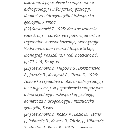
uslovima, X Jugosolvenski simpozijum o
hidrogeologiji i inženjerskoj geologiji,
Komitet za hidrogeologiju i inženjersku
geologiju, Kikinda
[22] Stevanović Z.,1995: Karstne izdanske
vode Srbije – korišćenje i potencijalnost za
regionalno vodosnabdevanje, Monografija:
Vodni mineralni resursi litosfere Srbije,
Monograf. Pos.izd. RGF (ed. Z.Stevanović),
pp.77-119, Beograd
[23] Stevanović Z., Filipović B., Dokmanović
B., Jovović B., Kecojević B., Cicmil S., 1996:
Zakonska regulativa u oblasti hidrogeologije
u SR Jugoslaviji, XI Jugosolvenski simpozijum
o hidrogeologiji i inženjerskoj geologiji,
Komitet za hidrogeologiju i inženjersku
geologiju, Budva
[24] Stevanović Z., Kozák P., Lazić M., Szanyi
J., Polomčić D., Kovács B., Török, J., Milanović
S., Hajdin B., Papić P., 2011a: Towards