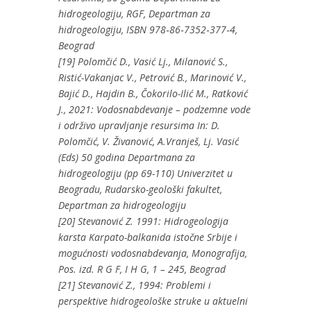
hidrogeologiju, RGF, Departman za
hidrogeologiju, ISBN 978‐86‐7352‐377‐4,
Beograd
[19] Polomčić D., Vasić Lj., Milanović S.,
Ristić-Vakanjac V., Petrović B., Marinović V.,
Bajić D., Hajdin B., Čokorilo-Ilić M., Ratković
J., 2021: Vodosnabdevanje – podzemne vode
i održivo upravljanje resursima In: D.
Polomčić, V. Živanović, A.Vranješ, Lj. Vasić
(Eds) 50 godina Departmana za
hidrogeologiju (pp 69-110) Univerzitet u
Beogradu, Rudarsko-geološki fakultet,
Departman za hidrogeologiju
[20] Stevanović Z. 1991: Hidrogeologija
karsta Karpato-balkanida istočne Srbije i
mogućnosti vodosnabdevanja, Monografija,
Pos. izd. R G F, I H G, 1 – 245, Beograd
[21] Stevanović Z., 1994: Problemi i
perspektive hidrogeološke struke u aktuelni