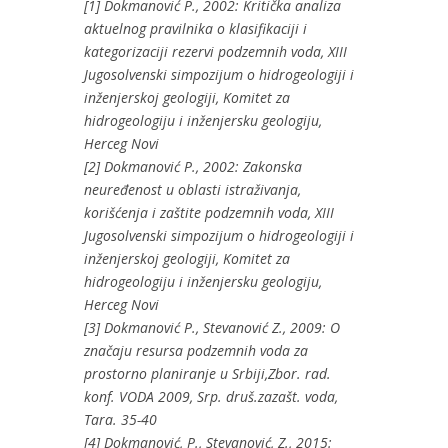
[1] Dokmanović P., 2002: Kritička analiza
aktuelnog pravilnika o klasifikaciji i
kategorizaciji rezervi podzemnih voda, XIII
Jugosolvenski simpozijum o hidrogeologiji i
inženjerskoj geologiji, Komitet za
hidrogeologiju i inženjersku geologiju,
Herceg Novi
[2] Dokmanović P., 2002: Zakonska
neuređenost u oblasti istraživanja,
korišćenja i zaštite podzemnih voda, XIII
Jugosolvenski simpozijum o hidrogeologiji i
inženjerskoj geologiji, Komitet za
hidrogeologiju i inženjersku geologiju,
Herceg Novi
[3] Dokmanović P., Stevanović Z., 2009: O
značaju resursa podzemnih voda za
prostorno planiranje u Srbiji,Zbor. rad.
konf. VODA 2009, Srp. druš.zazašt. voda,
Tara. 35-40
[4] Dokmanović, P., Stevanović, Z., 2015: