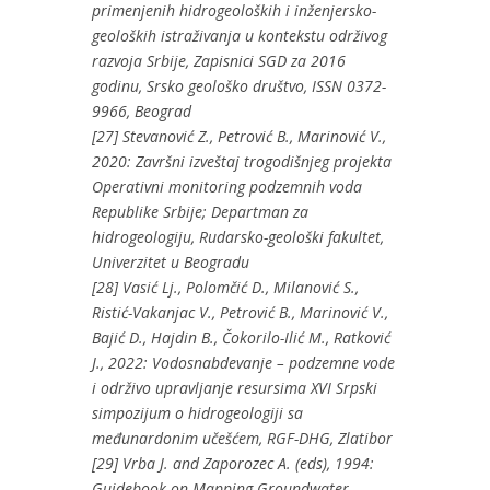
primenjenih hidrogeoloških i inženjersko-
geoloških istraživanja u kontekstu održivog
razvoja Srbije, Zapisnici SGD za 2016
godinu, Srsko geološko društvo, ISSN 0372-
9966, Beograd
[27] Stevanović Z., Petrović B., Marinović V.,
2020: Završni izveštaj trogodišnjeg projekta
Operativni monitoring podzemnih voda
Republike Srbije; Departman za
hidrogeologiju, Rudarsko-geološki fakultet,
Univerzitet u Beogradu
[28] Vasić Lj., Polomčić D., Milanović S.,
Ristić-Vakanjac V., Petrović B., Marinović V.,
Bajić D., Hajdin B., Čokorilo-Ilić M., Ratković
J., 2022: Vodosnabdevanje – podzemne vode
i održivo upravljanje resursima XVI Srpski
simpozijum o hidrogeologiji sa
međunardonim učešćem, RGF-DHG, Zlatibor
[29] Vrba J. and Zaporozec A. (eds), 1994:
Guidebook on Mapping Groundwater