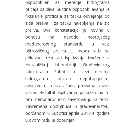
osposobljen za merenje hidrograma
oticaja sa sliva. Suština osposobljavanja je
fiksiranje proticaja za tačku odvajanja od
zida preliva i za tačku nalepljenja na zid
preliva. Ova konstatacija je novina u
odnosu na navode postojećeg
međunarodnog standarda u vezi
oštroivičnog preliva. U ovom radu su
prikazani rezultati ispitivanja izvršene u
Hidrauličkoj laboratoriji Građevinskog
fakulteta u Subotici u vezi merenja
hidrograma oticaja nepotopljenim,
nesuženim, oštroivičnim prelivima razne
visine. Rezultat ispitivanja prikazan na 5-
om međunarodnom savetovanju na temu
Savremena dostignuća u građevinarstvu,
održanom u Subotici aprila 2017-e godine
u ovom radu je dopunjen.