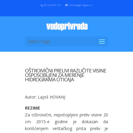
(011) 3230 119
mtina@grf.bg.ac.rs
Select Page
OŠTROIVIČNI PRELIVI RAZLIČITE VISINE
OSPOSOBLJENI ZA MERENJE
HIDROGRAMA OTICAJA
Autor: Lajoš HOVANJ
REZIME
Za oštroivični, nepotopljeni preliv visine 20
cm 2015-e godine je dokazan da
korišćenjem veštačkog prsta preliv je