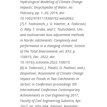
‘Hydrological Modeling of Climate Change
Impacts’, Encyclopedia of Water, no.
February, pp. 1–20, 2019, doi:
10.1002/9781119300762.wsts0062.
[7] F. Tootoonchi, J. O. Haerter, A. Todorović,
O. Räty, T. Grabs, and C. Teutschbein, ‘Uni-
and multivariate bias adjustment methods
in Nordic catchments: Complexity and
performance in a changing climate’, Science
of The Total Environment, vol. 853, p.
158615, Dec. 2022, doi:
10.1016/j.scitotenv.2022.158615.
[8] A. Todorović, J. Plavšić, D. Pavlović, and J.
Despotović, ‘Assessment of Climate Change
Impact on Floods in Two Catchments in
Serbia’, in Conference proceedings 5th
International Conference Contemporary
Achievements in Civil Engineering 2017,
Faculty of Civil Engineering Subotica, Apr.
2017, pp. 685–694. [Online]. Available: