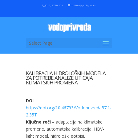
(011) 3230 119
mtina@grf.bg.ac.rs
Select Page
KALIBRACIJA HIDROLOŠKIH MODELA
ZA POTREBE ANALIZE UTICAJA
KLIMATSKIH PROMENA
DOI –
https://doi.org/10.46793/Vodoprivreda57.1-
2.35T
Ključne reči –
adaptacija na klimatske
promene, automatska kalibracija, HBV-
light model, hidrološki potpisi,