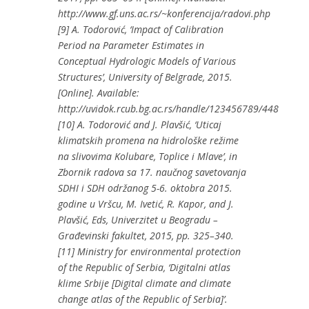
http://www.gf.uns.ac.rs/~konferencija/radovi.php
[9] A. Todorović, ‘Impact of Calibration
Period na Parameter Estimates in
Conceptual Hydrologic Models of Various
Structures’, University of Belgrade, 2015.
[Online]. Available:
http://uvidok.rcub.bg.ac.rs/handle/123456789/448
[10] A. Todorović and J. Plavšić, ‘Uticaj
klimatskih promena na hidrološke režime
na slivovima Kolubare, Toplice i Mlave’, in
Zbornik radova sa 17. naučnog savetovanja
SDHI i SDH održanog 5-6. oktobra 2015.
godine u Vršcu, M. Ivetić, R. Kapor, and J.
Plavšić, Eds, Univerzitet u Beogradu –
Građevinski fakultet, 2015, pp. 325–340.
[11] Ministry for environmental protection
of the Republic of Serbia, ‘Digitalni atlas
klime Srbije [Digital climate and climate
change atlas of the Republic of Serbia]’.