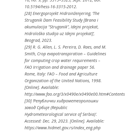
10.5194/hess-16-3315-2012.
[28] Energoprojekt Hidroinženjering, ‘The
Struganik Dam Feasibility Study [Brana i
akumulacija “Struganik”, Idejni projekat,
Hidrološka studija uz Idejni projekat]’,
Beograd, 2023.
[29] R. G. Allen, L. S. Pereira, D. Raes, and M.
Smith, Crop evapotranspiration – Guidelines
for computing crop water requirements –
FAO Irrigation and drainage paper 56.
Rome, Italy: FAO – Food and Agriculture
Organization of the United Nations, 1998.
[Online]. Available:
http://www.fao.org/3/x0490e/x0490e00.htm#Contents
[30] ‘Републички хидрометеоролошки
завод Србије (Republic
Hydrometeorological service of Serbia)’.
Accessed: Dec. 29, 2023. [Online]. Available:
https://www.hidmet.gov.rs/index_eng.php