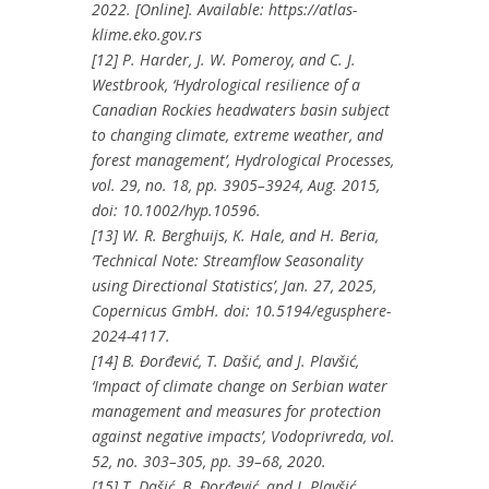
2022. [Online]. Available: https://atlas-
klime.eko.gov.rs
[12] P. Harder, J. W. Pomeroy, and C. J.
Westbrook, ‘Hydrological resilience of a
Canadian Rockies headwaters basin subject
to changing climate, extreme weather, and
forest management’, Hydrological Processes,
vol. 29, no. 18, pp. 3905–3924, Aug. 2015,
doi: 10.1002/hyp.10596.
[13] W. R. Berghuijs, K. Hale, and H. Beria,
‘Technical Note: Streamflow Seasonality
using Directional Statistics’, Jan. 27, 2025,
Copernicus GmbH. doi: 10.5194/egusphere-
2024-4117.
[14] B. Đorđević, T. Dašić, and J. Plavšić,
‘Impact of climate change on Serbian water
management and measures for protection
against negative impacts’, Vodoprivreda, vol.
52, no. 303–305, pp. 39–68, 2020.
[15] T. Dašić, B. Đorđević, and J. Plavšić,