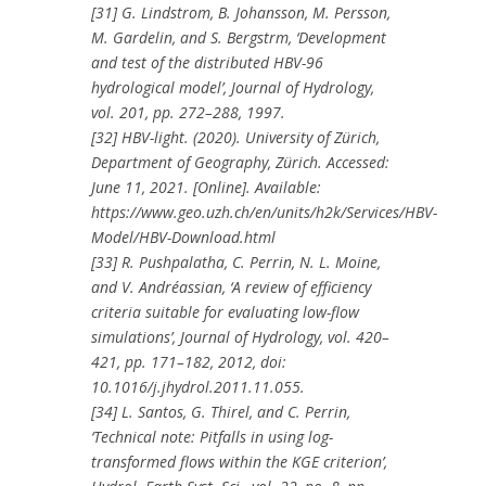
[31] G. Lindstrom, B. Johansson, M. Persson,
M. Gardelin, and S. Bergstrm, ‘Development
and test of the distributed HBV-96
hydrological model’, Journal of Hydrology,
vol. 201, pp. 272–288, 1997.
[32] HBV-light. (2020). University of Zürich,
Department of Geography, Zürich. Accessed:
June 11, 2021. [Online]. Available:
https://www.geo.uzh.ch/en/units/h2k/Services/HBV-
Model/HBV-Download.html
[33] R. Pushpalatha, C. Perrin, N. L. Moine,
and V. Andréassian, ‘A review of efficiency
criteria suitable for evaluating low-flow
simulations’, Journal of Hydrology, vol. 420–
421, pp. 171–182, 2012, doi:
10.1016/j.jhydrol.2011.11.055.
[34] L. Santos, G. Thirel, and C. Perrin,
‘Technical note: Pitfalls in using log-
transformed flows within the KGE criterion’,