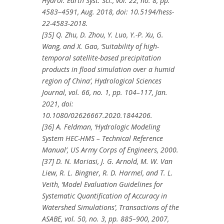
Hydrol. Earth Syst. Sci., vol. 22, no. 8, pp.
4583–4591, Aug. 2018, doi: 10.5194/hess-
22-4583-2018.
[35] Q. Zhu, D. Zhou, Y. Luo, Y.-P. Xu, G.
Wang, and X. Gao, ‘Suitability of high-
temporal satellite-based precipitation
products in flood simulation over a humid
region of China’, Hydrological Sciences
Journal, vol. 66, no. 1, pp. 104–117, Jan.
2021, doi:
10.1080/02626667.2020.1844206.
[36] A. Feldman, ‘Hydrologic Modeling
System HEC-HMS – Technical Reference
Manual’, US Army Corps of Engineers, 2000.
[37] D. N. Moriasi, J. G. Arnold, M. W. Van
Liew, R. L. Bingner, R. D. Harmel, and T. L.
Veith, ‘Model Evaluation Guidelines for
Systematic Quantification of Accuracy in
Watershed Simulations’, Transactions of the
ASABE, vol. 50, no. 3, pp. 885–900, 2007,