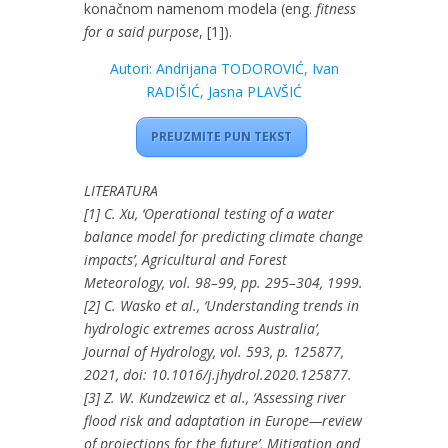
konačnom namenom modela (eng.
fitness
for a said purpose
, [1]).
Autori: Andrijana TODOROVIĆ, Ivan
RADIŠIĆ, Jasna PLAVŠIĆ
PREUZMITE PUN TEKST
LITERATURA
[1] C. Xu, ‘Operational testing of a water
balance model for predicting climate change
impacts’, Agricultural and Forest
Meteorology, vol. 98–99, pp. 295–304, 1999.
[2] C. Wasko et al., ‘Understanding trends in
hydrologic extremes across Australia’,
Journal of Hydrology, vol. 593, p. 125877,
2021, doi: 10.1016/j.jhydrol.2020.125877.
[3] Z. W. Kundzewicz et al., ‘Assessing river
flood risk and adaptation in Europe—review
of projections for the future’, Mitigation and