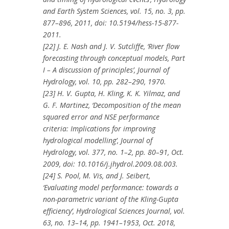
and Earth System Sciences, vol. 15, no. 3, pp.
877–896, 2011, doi: 10.5194/hess-15-877-
2011.
[22] J. E. Nash and J. V. Sutcliffe, ‘River flow
forecasting through conceptual models, Part
I – A discussion of principles’, Journal of
Hydrology, vol. 10, pp. 282–290, 1970.
[23] H. V. Gupta, H. Kling, K. K. Yilmaz, and
G. F. Martinez, ‘Decomposition of the mean
squared error and NSE performance
criteria: Implications for improving
hydrological modelling’, Journal of
Hydrology, vol. 377, no. 1–2, pp. 80–91, Oct.
2009, doi: 10.1016/j.jhydrol.2009.08.003.
[24] S. Pool, M. Vis, and J. Seibert,
‘Evaluating model performance: towards a
non-parametric variant of the Kling-Gupta
efficiency’, Hydrological Sciences Journal, vol.
63, no. 13–14, pp. 1941–1953, Oct. 2018,