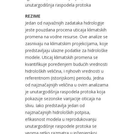
unutargodišnja raspodela protoka
REZIME
Jedan od najvažnijih zadataka hidrologije
jeste pouzdana procena uticaja klimatskih
promena na vodne resurse. Ove analize se
zasnivaju na klimatskim projekcijama, koje
predstavljaju ulazne podatke za hidrološke
modele. Uticaj klimatskih promena se
kvantifikuje poređenjem budućih vrednosti
hidroloških veličina, i njihovih vrednosti u
referentnom (istorijskom) periodu. Jedna
od najznačajnijih veličina u ovim analizama
je unutargodišnja raspodela protoka koja
pokazuje sezonske varijacije oticaja na
slivu. Iako predstavlja jedan od
najznačajnijih hidroloških potpisa,
efikasnost modela u reprodukovanju
unutargodišnje raspodele protoka se
veoma retko razmatra u inženjerskoj