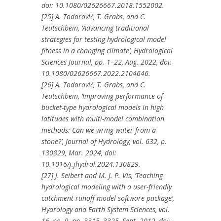
doi: 10.1080/02626667.2018.1552002.
[25] A. Todorović, T. Grabs, and C.
Teutschbein, ‘Advancing traditional
strategies for testing hydrological model
fitness in a changing climate’, Hydrological
Sciences Journal, pp. 1–22, Aug. 2022, doi:
10.1080/02626667.2022.2104646.
[26] A. Todorović, T. Grabs, and C.
Teutschbein, ‘Improving performance of
bucket-type hydrological models in high
latitudes with multi-model combination
methods: Can we wring water from a
stone?’, Journal of Hydrology, vol. 632, p.
130829, Mar. 2024, doi:
10.1016/j.jhydrol.2024.130829.
[27] J. Seibert and M. J. P. Vis, ‘Teaching
hydrological modeling with a user-friendly
catchment-runoff-model software package’,
Hydrology and Earth System Sciences, vol.
16, no. 9, pp. 3315–3325, Sept. 2012, doi: