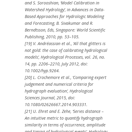
and S. Sorooshian, ‘Model Calibration in
Watershed Hydrology’, in Advances in Data-
Based Approaches for Hydrologic Modeling
and Forecasting, B. Sivakumar and R.
Berndtsson, Eds, Singapore: World Scientific
Publishing, 2010, pp. 53–105.
[19] V. Andréassian et al., ‘All that glitters is
not gold: the case of calibrating hydrological
models’, Hydrological Processes, vol. 26, no.
14, pp. 2206–2210, July 2012, doi:
10.1002/hyp.9264.
[20] L. Crochemore et al., ‘Comparing expert
judgement and numerical criteria for
hydrograph evaluation’, Hydrological
Sciences Journal, 2015, doi:
10.1080/02626667.2014.903331.
[21] U. Ehret and E. Zehe, ‘Series distance –
An intuitive metric to quantify hydrograph
similarity in terms of occurrence, amplitude
and timing of hydrological events’, Hydrology