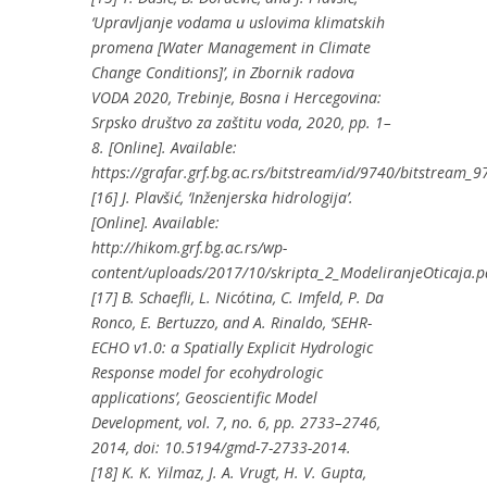
‘Upravljanje vodama u uslovima klimatskih
promena [Water Management in Climate
Change Conditions]’, in Zbornik radova
VODA 2020, Trebinje, Bosna i Hercegovina:
Srpsko društvo za zaštitu voda, 2020, pp. 1–
8. [Online]. Available:
https://grafar.grf.bg.ac.rs/bitstream/id/9740/bitstream_9
[16] J. Plavšić, ‘Inženjerska hidrologija’.
[Online]. Available:
http://hikom.grf.bg.ac.rs/wp-
content/uploads/2017/10/skripta_2_ModeliranjeOticaja.p
[17] B. Schaefli, L. Nicótina, C. Imfeld, P. Da
Ronco, E. Bertuzzo, and A. Rinaldo, ‘SEHR-
ECHO v1.0: a Spatially Explicit Hydrologic
Response model for ecohydrologic
applications’, Geoscientific Model
Development, vol. 7, no. 6, pp. 2733–2746,
2014, doi: 10.5194/gmd-7-2733-2014.
[18] K. K. Yilmaz, J. A. Vrugt, H. V. Gupta,