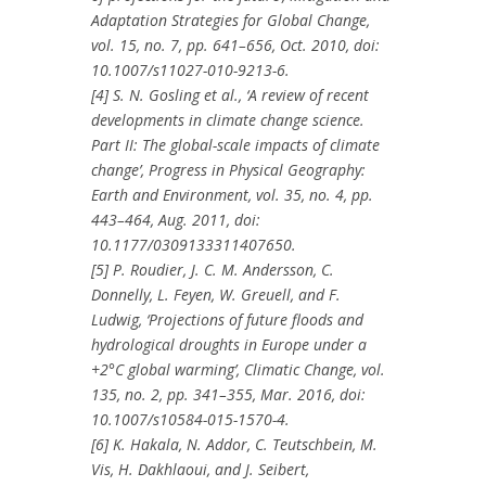
Adaptation Strategies for Global Change,
vol. 15, no. 7, pp. 641–656, Oct. 2010, doi:
10.1007/s11027-010-9213-6.
[4] S. N. Gosling et al., ‘A review of recent
developments in climate change science.
Part II: The global-scale impacts of climate
change’, Progress in Physical Geography:
Earth and Environment, vol. 35, no. 4, pp.
443–464, Aug. 2011, doi:
10.1177/0309133311407650.
[5] P. Roudier, J. C. M. Andersson, C.
Donnelly, L. Feyen, W. Greuell, and F.
Ludwig, ‘Projections of future floods and
hydrological droughts in Europe under a
+2°C global warming’, Climatic Change, vol.
135, no. 2, pp. 341–355, Mar. 2016, doi:
10.1007/s10584-015-1570-4.
[6] K. Hakala, N. Addor, C. Teutschbein, M.
Vis, H. Dakhlaoui, and J. Seibert,