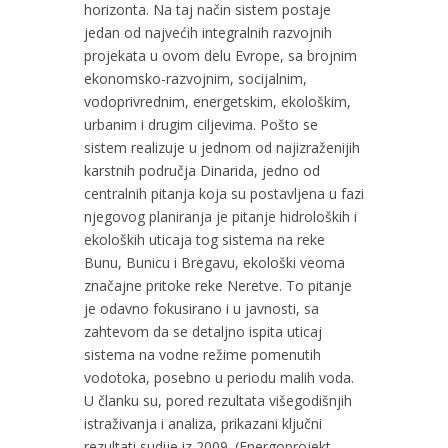
horizonta. Na taj način sistem postaje
jedan od najvećih integralnih razvojnih
projekata u ovom delu Evrope, sa brojnim
ekonomsko-razvojnim, socijalnim,
vodoprivrednim, energetskim, ekološkim,
urbanim i drugim ciljevima. Pošto se
sistem realizuje u jednom od najizraženijih
karstnih područja Dinarida, jedno od
centralnih pitanja koja su postavljena u fazi
njegovog planiranja je pitanje hidroloških i
ekoloških uticaja tog sistema na reke
Bunu, Bunicu i Bregavu, ekološki veoma
značajne pritoke reke Neretve. To pitanje
je odavno fokusirano i u javnosti, sa
zahtevom da se detaljno ispita uticaj
sistema na vodne režime pomenutih
vodotoka, posebno u periodu malih voda.
U članku su, pored rezultata višegodišnjih
istraživanja i analiza, prikazani ključni
rezultati sudije iz 2009. (Energoprojekt