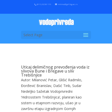
(011) 3230 119
mtina@grf.bg.ac.rs
Select Page
Uticaj delimičnog prevođenja voda iz
slivova Bune i Bregave u sliv
Trebišnjice
Autor: Milanović Petar, Glišić Radmilo,
Đorđević Branislav, Dašić Tinb, Sudar
Nedeljko Sažetak Vodoprivredni
‘Hidrosistem Trebišnjica’, planiran kao
sistem u etapnom razvoju, ušao je u
završnu etapu izgradnjom Gornjih