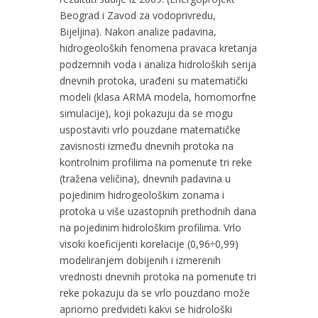
Beograd i Zavod za vodoprivredu,
Bijeljina). Nakon analize padavina,
hidrogeoloških fenomena pravaca kretanja
podzemnih voda i analiza hidroloških serija
dnevnih protoka, urađeni su matematički
modeli (klasa ARMA modela, homomorfne
simulacije), koji pokazuju da se mogu
uspostaviti vrlo pouzdane matematičke
zavisnosti između dnevnih protoka na
kontrolnim profilima na pomenute tri reke
(tražena veličina), dnevnih padavina u
pojedinim hidrogeološkim zonama i
protoka u više uzastopnih prethodnih dana
na pojedinim hidrološkim profilima. Vrlo
visoki koeficijenti korelacije (0,96÷0,99)
modeliranjem dobijenih i izmerenih
vrednosti dnevnih protoka na pomenute tri
reke pokazuju da se vrlo pouzdano može
apriorno predvideti kakvi se hidrološki