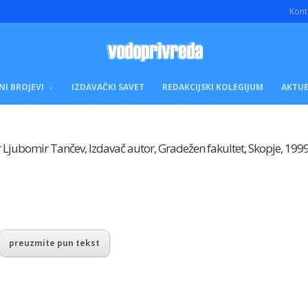
Kont
NI BROJEVI
IZDAVAČKI SAVET
REDAKCIJSKI KOLEGIJUM
AKTUE
 dr Ljubomir Tančev, Izdavač autor, Gradežen fakultet, Skopje, 199
preuzmite pun tekst