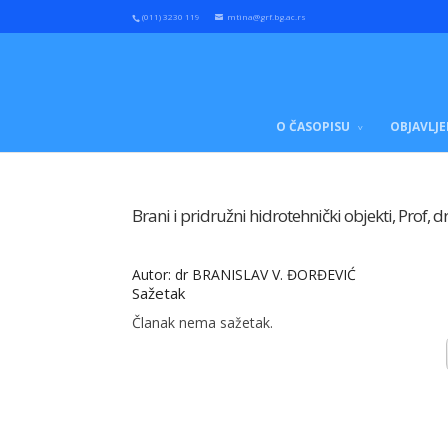
(011) 3230 119
mtina@grf.bg.ac.rs
O ČASOPISU
OBJAVLJE
Brani i pridružni hidrotehnički objekti, Prof,
Autor: dr BRANISLAV V. ĐORĐEVIĆ
Sažetak
Članak nema sažetak.