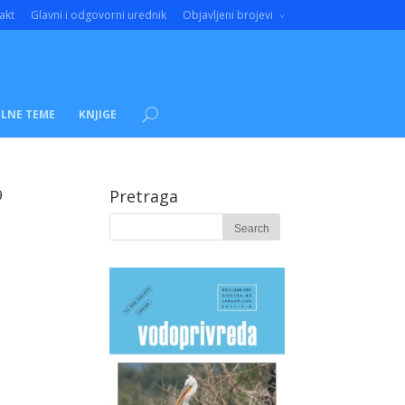
akt
Glavni i odgovorni urednik
Objavljeni brojevi
LNE TEME
KNJIGE
9
Pretraga