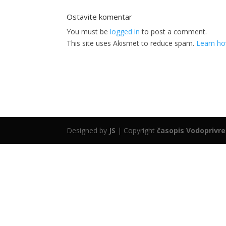
Ostavite komentar
You must be
logged in
to post a comment.
This site uses Akismet to reduce spam.
Learn ho
Designed by
JS
| Copyright
časopis Vodoprivr